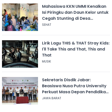
Mahasiswa KKN UMMI Kenalkan
Isi Piringku dan Daun Kelor untuk
Cegah Stunting di Desa
Calingcing
SEHAT
Lirik Lagu THIS & THAT Stray Kids:
I'll Take This and That, This and
That
MUSIK
Sekretaris Disdik Jabar:
Beasiswa Nusa Putra University
Perkuat Masa Depan Pendidikan
Jawa Barat
JAWA BARAT