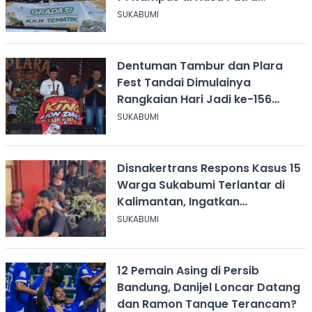
University
SUKABUMI
Dentuman Tambur dan Plara
Fest Tandai Dimulainya
Rangkaian Hari Jadi ke-156
Kabupaten Sukabumi
SUKABUMI
Disnakertrans Respons Kasus 15
Warga Sukabumi Terlantar di
Kalimantan, Ingatkan
Pentingnya Perjanjian Kerja
SUKABUMI
12 Pemain Asing di Persib
Bandung, Danijel Loncar Datang
dan Ramon Tanque Terancam?