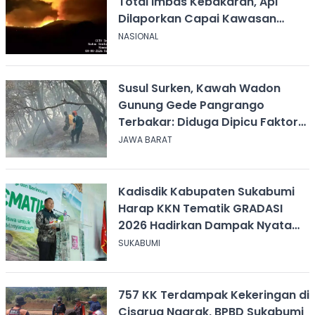
Total Imbas Kebakaran, Api
Dilaporkan Capai Kawasan
Sabana
NASIONAL
Susul Surken, Kawah Wadon
Gunung Gede Pangrango
Terbakar: Diduga Dipicu Faktor
Alam
JAWA BARAT
Kadisdik Kabupaten Sukabumi
Harap KKN Tematik GRADASI
2026 Hadirkan Dampak Nyata
bagi Masyarakat
SUKABUMI
757 KK Terdampak Kekeringan di
Cisarua Nagrak, BPBD Sukabumi