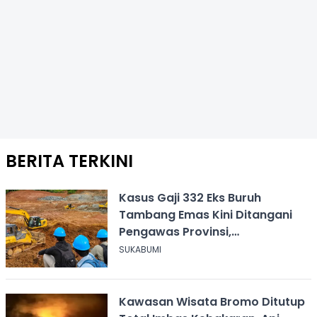
BERITA TERKINI
Kasus Gaji 332 Eks Buruh
Tambang Emas Kini Ditangani
Pengawas Provinsi,
Disnakertrans Sukabumi Terus
SUKABUMI
Dampingi
Kawasan Wisata Bromo Ditutup