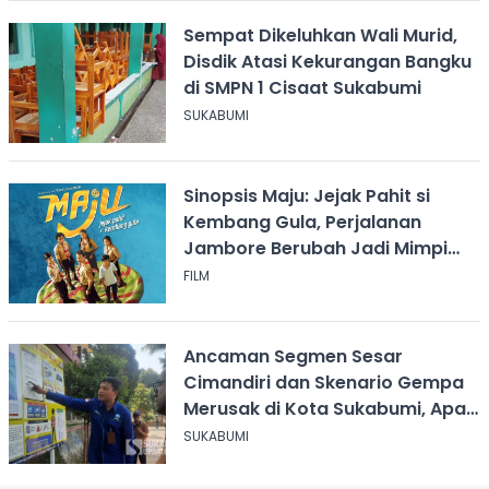
Sempat Dikeluhkan Wali Murid,
Disdik Atasi Kekurangan Bangku
di SMPN 1 Cisaat Sukabumi
SUKABUMI
Sinopsis Maju: Jejak Pahit si
Kembang Gula, Perjalanan
Jambore Berubah Jadi Mimpi
Buruk
FILM
Ancaman Segmen Sesar
Cimandiri dan Skenario Gempa
Merusak di Kota Sukabumi, Apa
yang Harus Dilakukan?
SUKABUMI