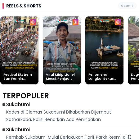
REELS & SHORTS
Geser
Festival Ekstrem
Viral Mirip Lionel
Fenomena
Dug
San Fermín,
Messi, Penjual
Langka! Bekas
Pen
Ribuan Orang
Cilok di
Kampung di
Heb
Berlari 875 Meter
Palabuhanratu Ini
Dasar Waduk
Sim
Dikejar Kawanan
Banjir Sapaan
Karian Kembali
Suk
TERPOPULER
Banteng
"Bang Messi"
Terlihat
Terd
Dik
Sukabumi
Kades di Ciemas Sukabumi Dikabarkan Dijemput
Satnarkoba, Polisi Benarkan Ada Penindakan
Sukabumi
Pemkab Sukabumi Mulai Berlakukan Tarif Parkir Resmi di 13