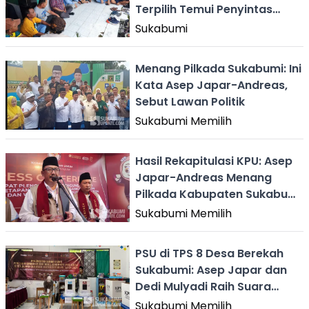
Terpilih Temui Penyintas
Bencana Alam
Sukabumi
Menang Pilkada Sukabumi: Ini
Kata Asep Japar-Andreas,
Sebut Lawan Politik
Sukabumi Memilih
Hasil Rekapitulasi KPU: Asep
Japar-Andreas Menang
Pilkada Kabupaten Sukabumi
2024
Sukabumi Memilih
PSU di TPS 8 Desa Berekah
Sukabumi: Asep Japar dan
Dedi Mulyadi Raih Suara
Terbanyak
Sukabumi Memilih