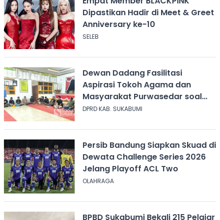
Empat Member BLACKPINK
Dipastikan Hadir di Meet & Greet
Anniversary ke-10
SELEB
Dewan Dadang Fasilitasi
Aspirasi Tokoh Agama dan
Masyarakat Purwasedar soal
Penolakan Konser Reggae
DPRD KAB. SUKABUMI
Persib Bandung Siapkan Skuad di
Dewata Challenge Series 2026
Jelang Playoff ACL Two
OLAHRAGA
BPBD Sukabumi Bekali 215 Pelajar