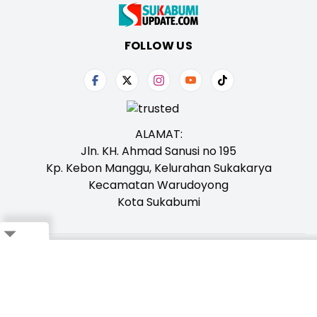
FOLLOW US
ALAMAT:
Jln. KH. Ahmad Sanusi no 195
Kp. Kebon Manggu, Kelurahan Sukakarya
Kecamatan Warudoyong
Kota Sukabumi
Close
Tentang Kami
Redaksi
Iklan
Karir
Kontak
Pedoman
Ikuti Whatsapp Channel Kami,
Klik Disini!
Bagikan ke Whatsapp