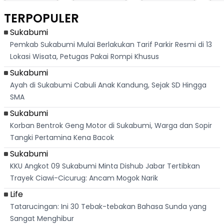
Berlari 875 Meter
Palabuhanratu Ini
Dasar Waduk
Sim
Dikejar Kawanan
Banjir Sapaan
Karian Kembali
Suk
TERPOPULER
Banteng
"Bang Messi"
Terlihat
Terd
Dik
Sukabumi
Pemkab Sukabumi Mulai Berlakukan Tarif Parkir Resmi di 13
Lokasi Wisata, Petugas Pakai Rompi Khusus
Sukabumi
Ayah di Sukabumi Cabuli Anak Kandung, Sejak SD Hingga
SMA
Sukabumi
Korban Bentrok Geng Motor di Sukabumi, Warga dan Sopir
Tangki Pertamina Kena Bacok
Sukabumi
KKU Angkot 09 Sukabumi Minta Dishub Jabar Tertibkan
Trayek Ciawi-Cicurug: Ancam Mogok Narik
Life
Tatarucingan: Ini 30 Tebak-tebakan Bahasa Sunda yang
Sangat Menghibur