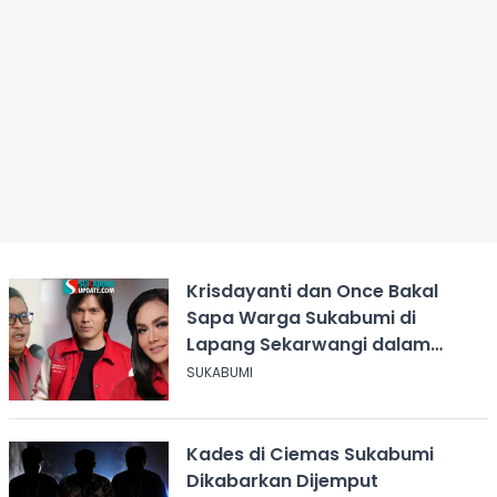
Krisdayanti dan Once Bakal
Sapa Warga Sukabumi di
Lapang Sekarwangi dalam
Rangka Hari ASI Sedunia
SUKABUMI
Kades di Ciemas Sukabumi
Dikabarkan Dijemput