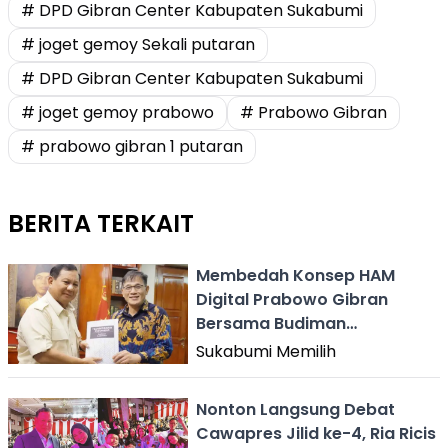
# DPD Gibran Center Kabupaten Sukabumi
# joget gemoy Sekali putaran
# DPD Gibran Center Kabupaten Sukabumi
# joget gemoy prabowo
# Prabowo Gibran
# prabowo gibran 1 putaran
BERITA TERKAIT
Membedah Konsep HAM
Digital Prabowo Gibran
Bersama Budiman
Sudjatmiko
Sukabumi Memilih
Nonton Langsung Debat
Cawapres Jilid ke-4, Ria Ricis