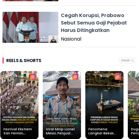
Cegah Korupsi, Prabowo
Sebut Semua Gaji Pejabat
Harus Ditingkatkan
Nasional
REELS & SHORTS
Geser
Festival Ekstrem
Viral Mirip Lionel
Fenomena
Dug
San Fermín,
Messi, Penjual
Langka! Bekas
Pen
Ribuan Orang
Cilok di
Kampung di
Heb