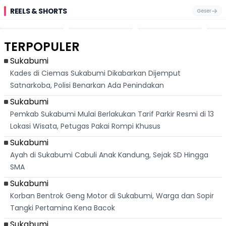
REELS & SHORTS
Geser
Pantai
Suami Nikita Willy
Kakek 90 Tahun
Fest
Cikembang,
Kembali Jadi
Kibarkan Bendera
San 
Destinasi Wisata
Sorotan, Imami
Merah Putih
Rib
Asri Di Sukabumi,
Salat Jumat Di
Sambil Nyanyikan
Berl
Hanya 40 Menit
Kanada
Lagu Indonesia
Dike
TERPOPULER
Dari
Raya
Ban
Palabuhanratu
Sukabumi
Kades di Ciemas Sukabumi Dikabarkan Dijemput
Satnarkoba, Polisi Benarkan Ada Penindakan
Sukabumi
Pemkab Sukabumi Mulai Berlakukan Tarif Parkir Resmi di 13
Lokasi Wisata, Petugas Pakai Rompi Khusus
Sukabumi
Ayah di Sukabumi Cabuli Anak Kandung, Sejak SD Hingga
SMA
Sukabumi
Korban Bentrok Geng Motor di Sukabumi, Warga dan Sopir
Tangki Pertamina Kena Bacok
Sukabumi