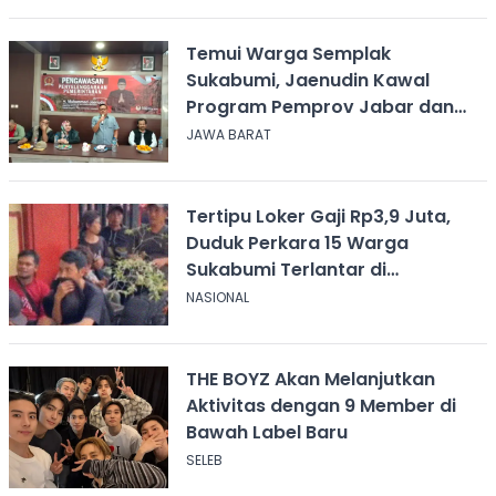
Temui Warga Semplak
Sukabumi, Jaenudin Kawal
Program Pemprov Jabar dan
Serap Aspirasi
JAWA BARAT
Tertipu Loker Gaji Rp3,9 Juta,
Duduk Perkara 15 Warga
Sukabumi Terlantar di
Kalimantan
NASIONAL
THE BOYZ Akan Melanjutkan
Aktivitas dengan 9 Member di
Bawah Label Baru
SELEB