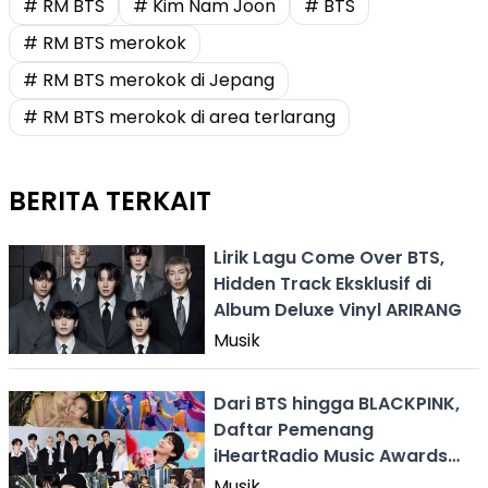
# RM BTS
# Kim Nam Joon
# BTS
# RM BTS merokok
# RM BTS merokok di Jepang
# RM BTS merokok di area terlarang
BERITA TERKAIT
Lirik Lagu Come Over BTS,
Hidden Track Eksklusif di
Album Deluxe Vinyl ARIRANG
Musik
Dari BTS hingga BLACKPINK,
Daftar Pemenang
iHeartRadio Music Awards
2026
Musik