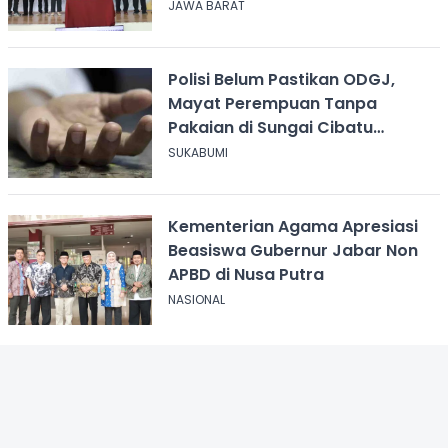
Jawa Barat
JAWA BARAT
Polisi Belum Pastikan ODGJ,
Mayat Perempuan Tanpa
Pakaian di Sungai Cibatu
Cikembar
SUKABUMI
Kementerian Agama Apresiasi
Beasiswa Gubernur Jabar Non
APBD di Nusa Putra
NASIONAL