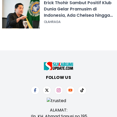
Erick Thohir Sambut Positif Klub
Dunia Gelar Pramusim di
Indonesia, Ada Chelsea hingga
AC Milan
OLAHRAGA
FOLLOW US
ALAMAT:
Jln. KH. Ahmad Sanusi no 195