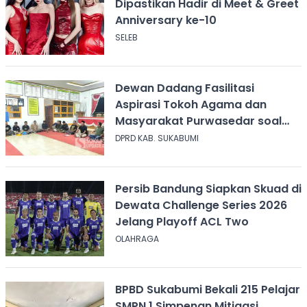
Dipastikan Hadir di Meet & Greet
Anniversary ke-10
SELEB
Dewan Dadang Fasilitasi
Aspirasi Tokoh Agama dan
Masyarakat Purwasedar soal
Penolakan Konser Reggae
DPRD KAB. SUKABUMI
Persib Bandung Siapkan Skuad di
Dewata Challenge Series 2026
Jelang Playoff ACL Two
OLAHRAGA
BPBD Sukabumi Bekali 215 Pelajar
SMPN 1 Simpenan Mitigasi