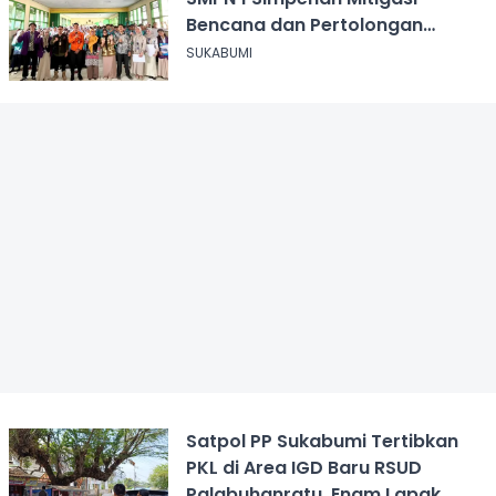
Bencana dan Pertolongan
Psikologis
SUKABUMI
Satpol PP Sukabumi Tertibkan
PKL di Area IGD Baru RSUD
Palabuhanratu, Enam Lapak