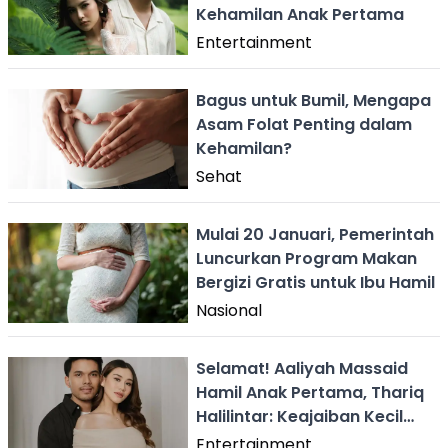
Kehamilan Anak Pertama
Entertainment
Bagus untuk Bumil, Mengapa
Asam Folat Penting dalam
Kehamilan?
Sehat
Mulai 20 Januari, Pemerintah
Luncurkan Program Makan
Bergizi Gratis untuk Ibu Hamil
Nasional
Selamat! Aaliyah Massaid
Hamil Anak Pertama, Thariq
Halilintar: Keajaiban Kecil
Kami
Entertainment