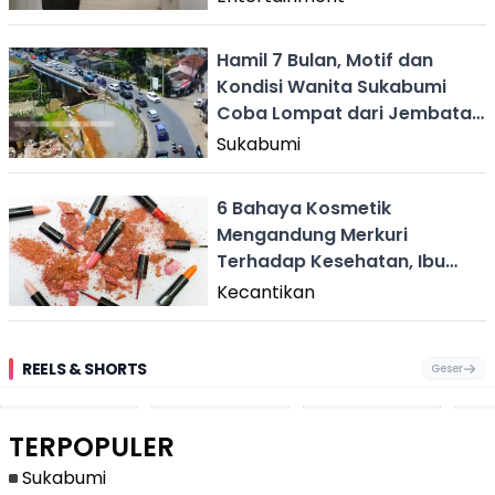
Hamil 7 Bulan, Motif dan
Kondisi Wanita Sukabumi
Coba Lompat dari Jembatan
Pamuruyan Cibadak
Sukabumi
6 Bahaya Kosmetik
Mengandung Merkuri
Terhadap Kesehatan, Ibu
Hamil Wajib Waspada!
Kecantikan
REELS & SHORTS
Geser
Festival Ekstrem
Viral Mirip Lionel
Fenomena
Dug
San Fermín,
Messi, Penjual
Langka! Bekas
Pen
Ribuan Orang
Cilok di
Kampung di
Heb
Berlari 875 Meter
Palabuhanratu Ini
Dasar Waduk
Sim
Dikejar Kawanan
Banjir Sapaan
Karian Kembali
Suk
TERPOPULER
Banteng
"Bang Messi"
Terlihat
Terd
Dik
Sukabumi