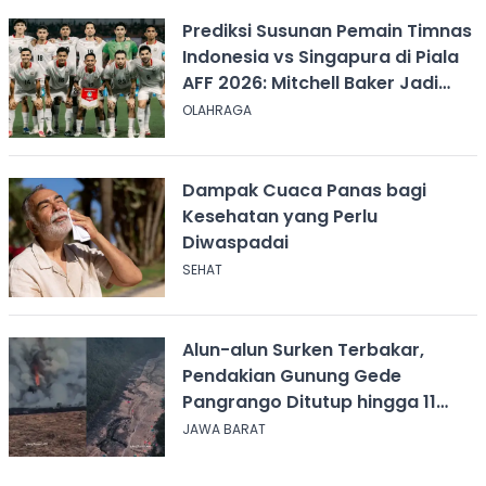
Prediksi Susunan Pemain Timnas
Indonesia vs Singapura di Piala
AFF 2026: Mitchell Baker Jadi
Andalan Lini Depan
OLAHRAGA
Dampak Cuaca Panas bagi
Kesehatan yang Perlu
Diwaspadai
SEHAT
Alun-alun Surken Terbakar,
Pendakian Gunung Gede
Pangrango Ditutup hingga 11
Agustus 2026
JAWA BARAT