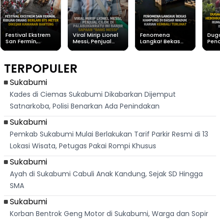
Festival Ekstrem
Viral Mirip Lionel
Fenomena
Dug
San Fermín,
Messi, Penjual
Langka! Bekas
Pen
Ribuan Orang
Cilok di
Kampung di
Heb
Berlari 875 Meter
Palabuhanratu Ini
Dasar Waduk
Sim
Dikejar Kawanan
Banjir Sapaan
Karian Kembali
Suk
TERPOPULER
Banteng
"Bang Messi"
Terlihat
Terd
Dik
Sukabumi
Kades di Ciemas Sukabumi Dikabarkan Dijemput
Satnarkoba, Polisi Benarkan Ada Penindakan
Sukabumi
Pemkab Sukabumi Mulai Berlakukan Tarif Parkir Resmi di 13
Lokasi Wisata, Petugas Pakai Rompi Khusus
Sukabumi
Ayah di Sukabumi Cabuli Anak Kandung, Sejak SD Hingga
SMA
Sukabumi
Korban Bentrok Geng Motor di Sukabumi, Warga dan Sopir