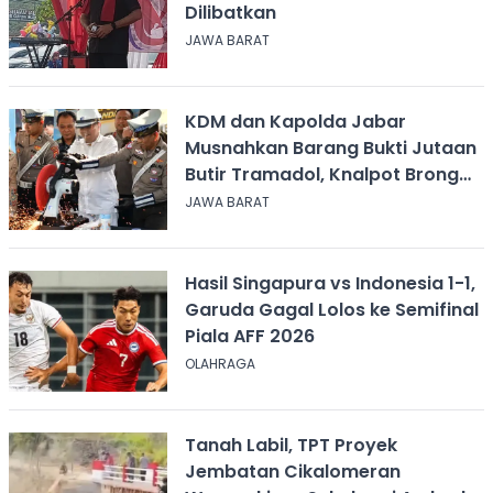
Dilibatkan
JAWA BARAT
KDM dan Kapolda Jabar
Musnahkan Barang Bukti Jutaan
Butir Tramadol, Knalpot Brong
hingga Miras
JAWA BARAT
Hasil Singapura vs Indonesia 1-1,
Garuda Gagal Lolos ke Semifinal
Piala AFF 2026
OLAHRAGA
Tanah Labil, TPT Proyek
Jembatan Cikalomeran