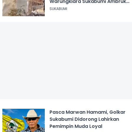
Warungkiara Sukabumi Ambruk
Saat Pengurugan
SUKABUMI
Pasca Marwan Hamami, Golkar
Sukabumi Didorong Lahirkan
Pemimpin Muda Loyal