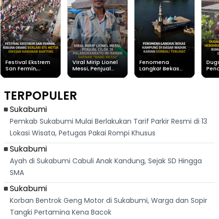
Festival Ekstrem
Viral Mirip Lionel
Fenomena
Dug
San Fermín,
Messi, Penjual
Langka! Bekas
Pen
Ribuan Orang
Cilok di
Kampung di
Heb
Berlari 875 Meter
Palabuhanratu Ini
Dasar Waduk
Sim
Dikejar Kawanan
Banjir Sapaan
Karian Kembali
Suk
TERPOPULER
Banteng
"Bang Messi"
Terlihat
Terd
Dik
Sukabumi
Pemkab Sukabumi Mulai Berlakukan Tarif Parkir Resmi di 13
Lokasi Wisata, Petugas Pakai Rompi Khusus
Sukabumi
Ayah di Sukabumi Cabuli Anak Kandung, Sejak SD Hingga
SMA
Sukabumi
Korban Bentrok Geng Motor di Sukabumi, Warga dan Sopir
Tangki Pertamina Kena Bacok