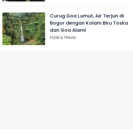
Curug Goa Lumut, Air Terjun di
Bogor dengan Kolam Biru Toska
dan Goa Alami
FOOD & TRAVEL