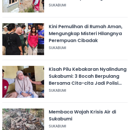
SUKABUMI
Kini Pemulihan di Rumah Aman,
Mengungkap Misteri Hilangnya
Perempuan Cibadak
SUKABUMI
Kisah Pilu Kebakaran Nyalindung
Sukabumi: 3 Bocah Berpulang
Bersama Cita-cita Jadi Polisi
dan Guru
SUKABUMI
Membaca Wajah Krisis Air di
Sukabumi
SUKABUMI