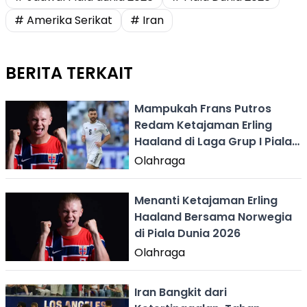
# Amerika Serikat
# Iran
BERITA TERKAIT
Mampukah Frans Putros
Redam Ketajaman Erling
Haaland di Laga Grup I Piala
Dunia 2026 ?
Olahraga
Menanti Ketajaman Erling
Haaland Bersama Norwegia
di Piala Dunia 2026
Olahraga
Iran Bangkit dari