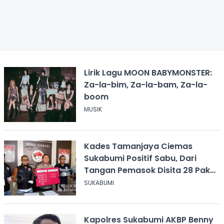
Lirik Lagu MOON BABYMONSTER:
Za-la-bim, Za-la-bam, Za-la-
boom
MUSIK
Kades Tamanjaya Ciemas
Sukabumi Positif Sabu, Dari
Tangan Pemasok Disita 28 Paket
Narkoba
SUKABUMI
Kapolres Sukabumi AKBP Benny