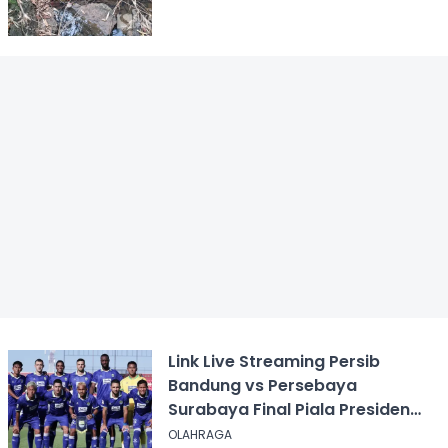
Link Live Streaming Persib
Bandung vs Persebaya
Surabaya Final Piala Presiden
2026, Kick-off Pukul 20.00 WIB
OLAHRAGA