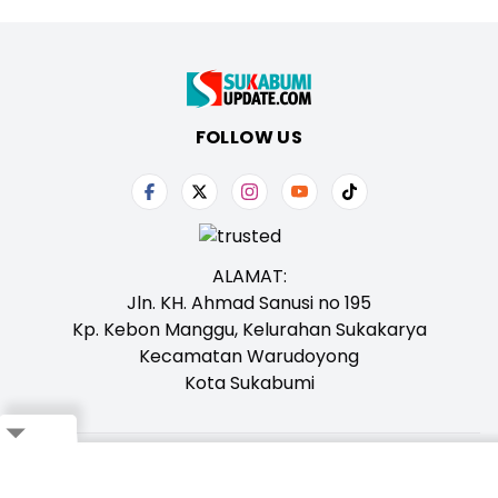
FOLLOW US
ALAMAT:
Jln. KH. Ahmad Sanusi no 195
Kp. Kebon Manggu, Kelurahan Sukakarya
Kecamatan Warudoyong
Kota Sukabumi
Close
Tentang Kami
Redaksi
Iklan
Karir
Kontak
Pedoman