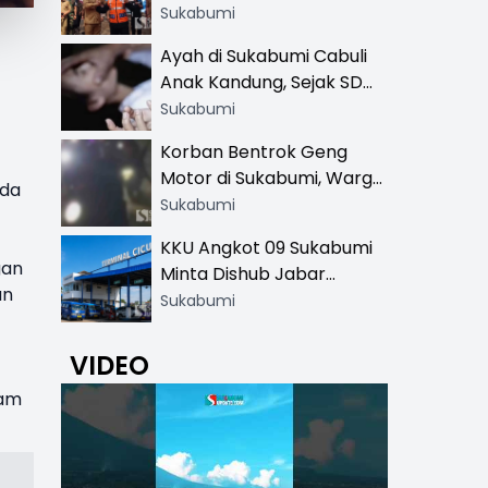
Resmi di 13 Lokasi Wisata,
Sukabumi
Petugas Pakai Rompi
Ayah di Sukabumi Cabuli
Khusus
Anak Kandung, Sejak SD
Hingga SMA
Sukabumi
Korban Bentrok Geng
Motor di Sukabumi, Warga
ada
dan Sopir Tangki
Sukabumi
Pertamina Kena Bacok
KKU Angkot 09 Sukabumi
gan
Minta Dishub Jabar
an
Tertibkan Trayek Ciawi-
Sukabumi
Cicurug: Ancam Mogok
Narik
VIDEO
ham