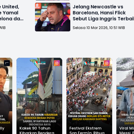
 United,
Jelang Newcastle vs
ne Yamal
Barcelona, Hansi Flick
lona dari
Sebut Liga Inggris Terbai
di Dunia
 WIB
Selasa 10 Mar 2026, 10:51 WIB
lly
Kakek 90 Tahun
Festival Ekstrem
Viral Mi
Kibarkan Bendera
San Fermín, Ribuan
Messi, 