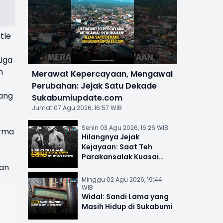
tle
t
iga
m
Merawat Kepercayaan, Mengawal
Perubahan: Jejak Satu Dekade
dang
Sukabumiupdate.com
Jumat 07 Agu 2026, 16:57 WIB
Senin 03 Agu 2026, 16:26 WIB
orma
Hilangnya Jejak
Kejayaan: Saat Teh
Parakansalak Kuasai
kan
Pasar Eropa, Kini Tinggal
Sejarah
Minggu 02 Agu 2026, 19:44
WIB
Widal: Sandi Lama yang
Masih Hidup di Sukabumi