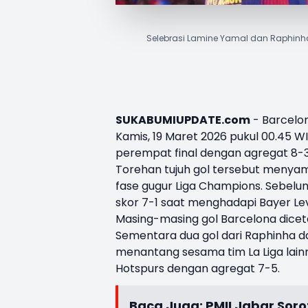
Selebrasi Lamine Yamal dan Raphinha
SUKABUMIUPDATE.com
-
Barcelo
Kamis, 19 Maret 2026 pukul 00.45 WI
perempat final dengan agregat 8-
Torehan tujuh gol tersebut menyam
fase gugur Liga Champions. Sebe
skor 7-1 saat menghadapi Bayer Le
Masing-masing gol Barcelona diceta
Sementara dua gol dari Raphinha d
menantang sesama tim La Liga lain
Hotspurs dengan agregat 7-5.
Baca Juga:
PMII Jabar Soro