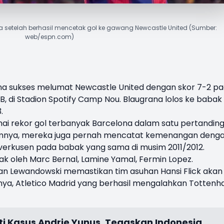
 setelah berhasil mencetak gol ke gawang Newcastle United (Sumber:
web/espn.com)
na
sukses melumat
Newcastle United
dengan skor 7-2 p
B, di Stadion Spotify Camp Nou. Blaugrana lolos ke babak
3.
ai rekor gol terbanyak Barcelona dalam satu pertandin
lumnya, mereka juga pernah mencatat kemenangan deng
verkusen pada babak yang sama di musim 2011/2012.
k oleh Marc Bernal, Lamine Yamal, Fermin Lopez.
an Lewandowski memastikan tim asuhan Hansi Flick akan
nya, Atletico Madrid yang berhasil mengalahkan Totten
ti Kasus Andrie Yunus, Tegaskan Indonesia