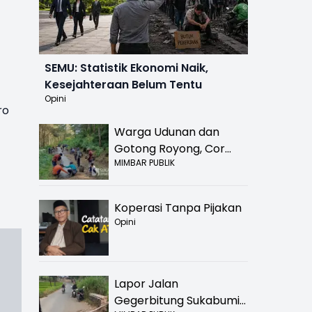
SEMU: Statistik Ekonomi Naik,
Kesejahteraan Belum Tentu
Opini
ro
Warga Udunan dan
Gotong Royong, Cor
MIMBAR PUBLIK
Jalan Hancur di
Nyalindung Sukabumi
Koperasi Tanpa Pijakan
Opini
Lapor Jalan
Gegerbitung Sukabumi