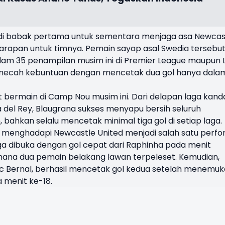
di babak pertama untuk sementara menjaga asa Newcas
rapan untuk timnya. Pemain sayap asal Swedia tersebu
am 35 penampilan musim ini di Premier League maupun L
emecah kebuntuan dengan mencetak dua gol hanya dala
t bermain di Camp Nou musim ini. Dari delapan laga kan
a del Rey, Blaugrana sukses menyapu bersih seluruh
ahkan selalu mencetak minimal tiga gol di setiap laga.
 menghadapi Newcastle United menjadi salah satu perf
 Laga dibuka dengan gol cepat dari Raphinha pada menit
mana dua pemain belakang lawan terpeleset. Kemudian,
c Bernal, berhasil mencetak gol kedua setelah menemu
 menit ke-18.