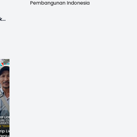
Pembangunan Indonesia
k
rip Lionel
Fenomena Langka!
Dugaan Penc*bulan
Penjual Cilok
Bekas Kampung di
Anak Hebohkan