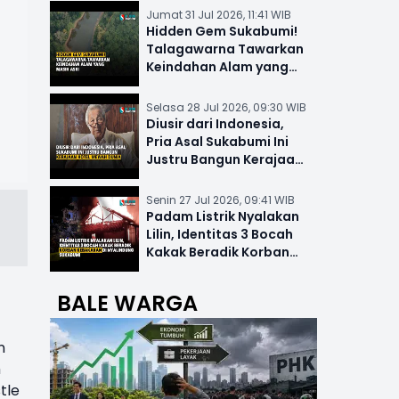
Jumat 31 Jul 2026, 11:41 WIB
Hidden Gem Sukabumi!
Talagawarna Tawarkan
Keindahan Alam yang
Masih Asri
Selasa 28 Jul 2026, 09:30 WIB
Diusir dari Indonesia,
Pria Asal Sukabumi Ini
Justru Bangun Kerajaan
Hotel Mewah Dunia
Senin 27 Jul 2026, 09:41 WIB
n
Padam Listrik Nyalakan
Lilin, Identitas 3 Bocah
Kakak Beradik Korban
Kebakaran di Nyalindung
BALE WARGA
n
h
tle