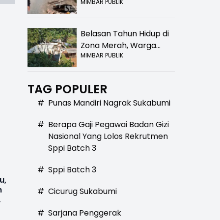
MIMBAR PUBLIK
Bolong! Bahaya Bagi
Pengendara
Belasan Tahun Hidup di
Zona Merah, Warga
MIMBAR PUBLIK
Kampung Nangewer
Purabaya Masih
Menanti Kepastian
TAG POPULER
Relokasi
t
#
Punas Mandiri Nagrak Sukabumi
#
Berapa Gaji Pegawai Badan Gizi
Nasional Yang Lolos Rekrutmen
Sppi Batch 3
#
Sppi Batch 3
u,
n
#
Cicurug Sukabumi
#
Sarjana Penggerak