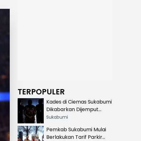
TERPOPULER
Kades di Ciemas Sukabumi
Dikabarkan Dijemput
Satnarkoba, Polisi
Sukabumi
Benarkan Ada Penindakan
Pemkab Sukabumi Mulai
Berlakukan Tarif Parkir