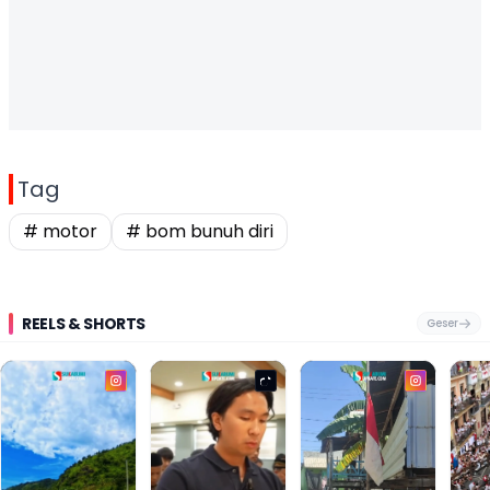
Tag
# motor
# bom bunuh diri
REELS & SHORTS
Geser