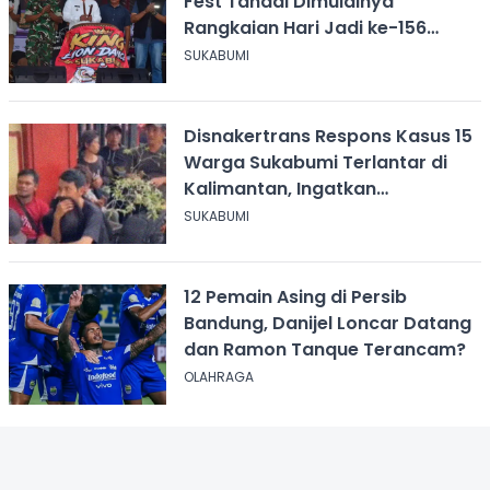
Fest Tandai Dimulainya
Rangkaian Hari Jadi ke-156
Kabupaten Sukabumi
SUKABUMI
Disnakertrans Respons Kasus 15
Warga Sukabumi Terlantar di
Kalimantan, Ingatkan
Pentingnya Perjanjian Kerja
SUKABUMI
12 Pemain Asing di Persib
Bandung, Danijel Loncar Datang
dan Ramon Tanque Terancam?
OLAHRAGA