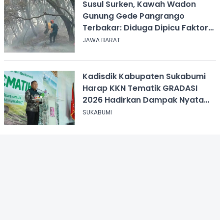
Susul Surken, Kawah Wadon
Gunung Gede Pangrango
Terbakar: Diduga Dipicu Faktor
Alam
JAWA BARAT
Kadisdik Kabupaten Sukabumi
Harap KKN Tematik GRADASI
2026 Hadirkan Dampak Nyata
bagi Masyarakat
SUKABUMI