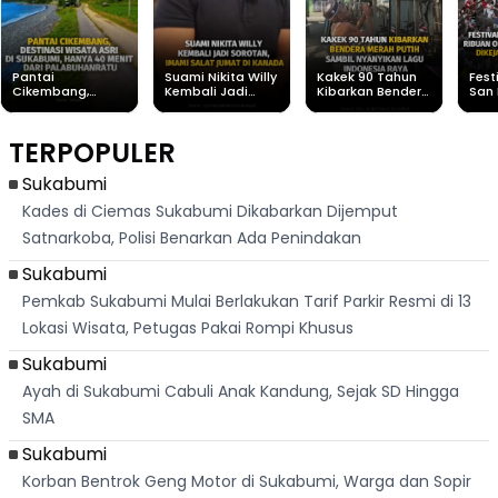
Pantai
Suami Nikita Willy
Kakek 90 Tahun
Fest
Cikembang,
Kembali Jadi
Kibarkan Bendera
San 
Destinasi Wisata
Sorotan, Imami
Merah Putih
Rib
Asri Di Sukabumi,
Salat Jumat Di
Sambil Nyanyikan
Berl
Hanya 40 Menit
Kanada
Lagu Indonesia
Dike
TERPOPULER
Dari
Raya
Ban
Palabuhanratu
Sukabumi
Kades di Ciemas Sukabumi Dikabarkan Dijemput
Satnarkoba, Polisi Benarkan Ada Penindakan
Sukabumi
Pemkab Sukabumi Mulai Berlakukan Tarif Parkir Resmi di 13
Lokasi Wisata, Petugas Pakai Rompi Khusus
Sukabumi
Ayah di Sukabumi Cabuli Anak Kandung, Sejak SD Hingga
SMA
Sukabumi
Korban Bentrok Geng Motor di Sukabumi, Warga dan Sopir