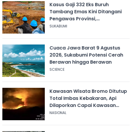
Kasus Gaji 332 Eks Buruh
Tambang Emas Kini Ditangani
Pengawas Provinsi,
Disnakertrans Sukabumi Terus
SUKABUMI
Dampingi
Cuaca Jawa Barat 9 Agustus
2026, Sukabumi Potensi Cerah
Berawan hingga Berawan
SCIENCE
Kawasan Wisata Bromo Ditutup
Total Imbas Kebakaran, Api
Dilaporkan Capai Kawasan
Sabana
NASIONAL