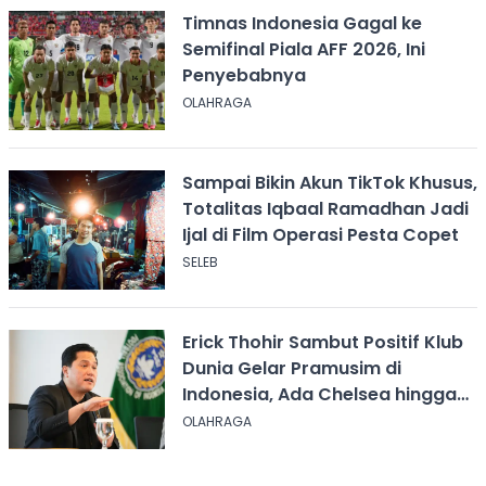
Timnas Indonesia Gagal ke
Semifinal Piala AFF 2026, Ini
Penyebabnya
OLAHRAGA
Sampai Bikin Akun TikTok Khusus,
Totalitas Iqbaal Ramadhan Jadi
Ijal di Film Operasi Pesta Copet
SELEB
Erick Thohir Sambut Positif Klub
Dunia Gelar Pramusim di
Indonesia, Ada Chelsea hingga
AC Milan
OLAHRAGA