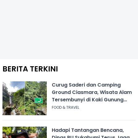
BERITA TERKINI
Curug Saderi dan Camping
Ground Ciasmara, Wisata Alam
Tersembunyi di Kaki Gunung
Salak
FOOD & TRAVEL
Hadapi Tantangan Bencana,
Dinas PU Sukabumi Terus Jaga