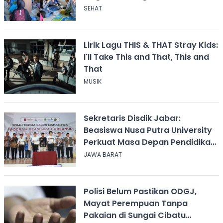
Calingcing
SEHAT
Lirik Lagu THIS & THAT Stray Kids:
I'll Take This and That, This and
That
MUSIK
Sekretaris Disdik Jabar:
Beasiswa Nusa Putra University
Perkuat Masa Depan Pendidikan
Jawa Barat
JAWA BARAT
Polisi Belum Pastikan ODGJ,
Mayat Perempuan Tanpa
Pakaian di Sungai Cibatu