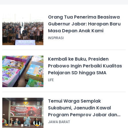
Orang Tua Penerima Beasiswa
Gubernur Jabar: Harapan Baru
Masa Depan Anak Kami
INSPIRASI
Kembali ke Buku, Presiden
Prabowo Ingin Perbaiki Kualitas
Pelajaran SD hingga SMA
LIFE
Temui Warga Semplak
Sukabumi, Jaenudin Kawal
Program Pemprov Jabar dan
Serap Aspirasi
JAWA BARAT