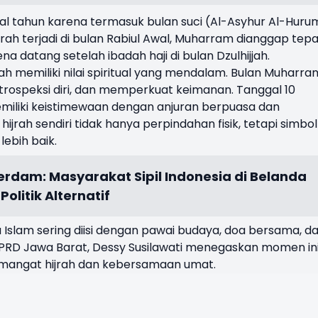
wal tahun karena termasuk bulan suci (Al-Asyhur Al-Huru
jrah terjadi di bulan Rabiul Awal, Muharram dianggap tep
 datang setelah ibadah haji di bulan Dzulhijjah.
riah memiliki nilai spiritual yang mendalam. Bulan Muharra
ospeksi diri, dan memperkuat keimanan. Tanggal 10
miliki keistimewaan dengan anjuran berpuasa dan
rah sendiri tidak hanya perpindahan fisik, tetapi simbol
ebih baik.
erdam: Masyarakat Sipil Indonesia di Belanda
litik Alternatif
u Islam sering diisi dengan pawai budaya, doa bersama, d
I DPRD Jawa Barat, Dessy Susilawati menegaskan momen in
angat hijrah dan kebersamaan umat.