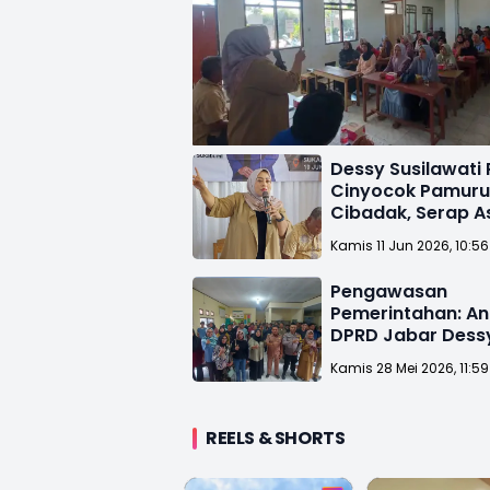
Dessy Susilawati 
Cinyocok Pamur
Cibadak, Serap As
Warga Sukabumi
Kamis 11 Jun 2026, 10:5
Pengawasan
Pemerintahan: A
DPRD Jabar Dess
Susilawati Temui
Kamis 28 Mei 2026, 11:5
Kecamatan Ciba
REELS & SHORTS