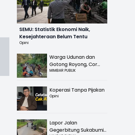
SEMU: Statistik Ekonomi Naik,
Kesejahteraan Belum Tentu
Opini
Warga Udunan dan
Gotong Royong, Cor
MIMBAR PUBLIK
Jalan Hancur di
Nyalindung Sukabumi
Koperasi Tanpa Pijakan
Opini
Lapor Jalan
Gegerbitung Sukabumi