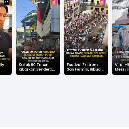
lly
Kakek 90 Tahun
Festival Ekstrem
Viral Mi
Kibarkan Bendera
San Fermín, Ribuan
Messi, 
Merah Putih Sambil
Orang Berlari 875
di Pala
Nyanyikan Lagu
Meter Dikejar
Banjir 
Indonesia Raya
Kawanan Banteng
Messi"