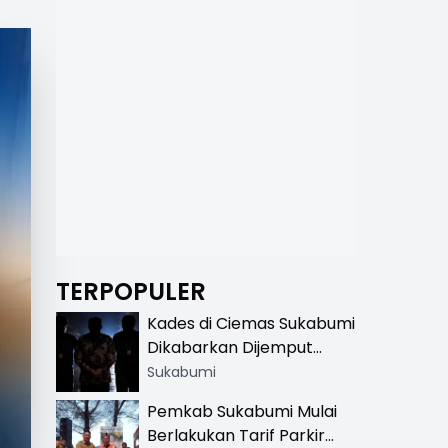
TERPOPULER
Kades di Ciemas Sukabumi
Dikabarkan Dijemput
Satnarkoba, Polisi
Sukabumi
Benarkan Ada Penindakan
Pemkab Sukabumi Mulai
Berlakukan Tarif Parkir