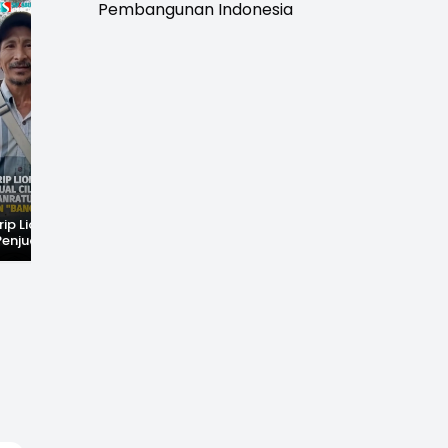
Pembangunan Indonesia
rip Lionel
Fenomena Langka!
Dugaan Penc*bulan
Penjual Cilok
Bekas Kampung di
Anak Hebohkan
buhanratu Ini
Dasar Waduk Karian
Simpenan
Sapaan "Bang
Kembali Terlihat
Sukabumi, Rumah
Terduga Pelaku
Dikepung Warga