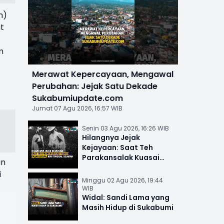
m)
at
m
Merawat Kepercayaan, Mengawal
Perubahan: Jejak Satu Dekade
Sukabumiupdate.com
Jumat 07 Agu 2026, 16:57 WIB
Senin 03 Agu 2026, 16:26 WIB
Hilangnya Jejak
Kejayaan: Saat Teh
Parakansalak Kuasai
an
Pasar Eropa, Kini Tinggal
i
Sejarah
Minggu 02 Agu 2026, 19:44
WIB
Widal: Sandi Lama yang
Masih Hidup di Sukabumi