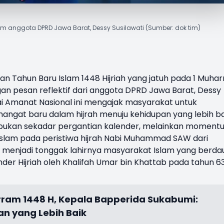
m anggota DPRD Jawa Barat, Dessy Susilawati (Sumber: dok tim)
tan
Tahun Baru Islam 1448 H
ijriah yang jatuh pada 1 Muha
gan pesan reflektif dari anggota DPRD Jawa Barat,
Dessy
tai Amanat Nasional ini mengajak masyarakat untuk
angat baru dalam hijrah menuju kehidupan yang lebih ba
 bukan sekadar pergantian kalender, melainkan moment
Islam pada peristiwa hijrah Nabi Muhammad SAW dari
t menjadi tonggak lahirnya masyarakat Islam yang berda
er Hijriah oleh Khalifah Umar bin Khattab pada tahun 6
arram 1448 H, Kepala Bapperida Sukabumi:
 yang Lebih Baik