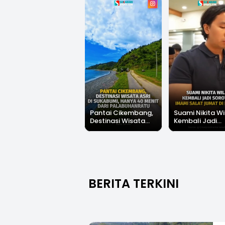
Pantai Cikembang,
Suami Nikita Wi
Destinasi Wisata
Kembali Jadi
Asri Di Sukabumi,
Sorotan, Imami
Hanya 40 Menit Dari
Salat Jumat Di
Palabuhanratu
Kanada
BERITA TERKINI