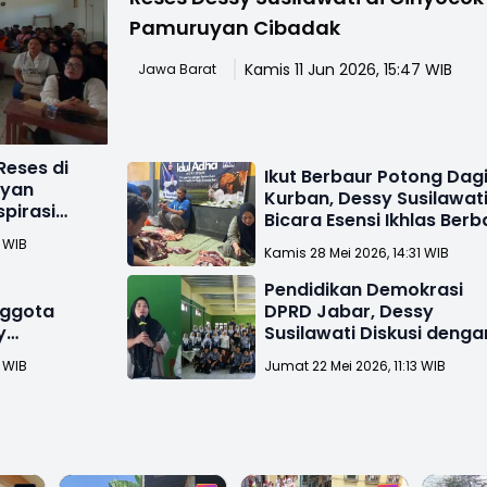
Pamuruyan Cibadak
Kamis 11 Jun 2026, 15:47 WIB
Jawa Barat
Reses di
Ikut Berbaur Potong Dag
uyan
Kurban, Dessy Susilawat
pirasi
Bicara Esensi Ikhlas Berb
6 WIB
Kamis 28 Mei 2026, 14:31 WIB
Pendidikan Demokrasi
nggota
DPRD Jabar, Dessy
y
Susilawati Diskusi denga
 Aparatur
Pelajar Al Manshuriyah
9 WIB
Jumat 22 Mei 2026, 11:13 WIB
dak
Sukabumi