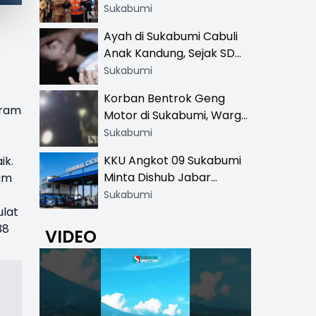
Resmi di 13 Lokasi Wisata,
Sukabumi
Petugas Pakai Rompi
Ayah di Sukabumi Cabuli
Khusus
Anak Kandung, Sejak SD
Hingga SMA
Sukabumi
Korban Bentrok Geng
rram
Motor di Sukabumi, Warga
dan Sopir Tangki
Sukabumi
Pertamina Kena Bacok
KKU Angkot 09 Sukabumi
ik.
Minta Dishub Jabar
um
Tertibkan Trayek Ciawi-
Sukabumi
Cicurug: Ancam Mogok
ulat
Narik
38
VIDEO