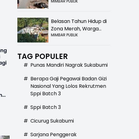
MIMBAR PUBLIK
Bolong! Bahaya Bagi
Pengendara
Belasan Tahun Hidup di
Zona Merah, Warga
MIMBAR PUBLIK
Kampung Nangewer
Purabaya Masih
ing
Menanti Kepastian
TAG POPULER
i
Relokasi
agi
#
Punas Mandiri Nagrak Sukabumi
#
Berapa Gaji Pegawai Badan Gizi
Nasional Yang Lolos Rekrutmen
Sppi Batch 3
n
#
Sppi Batch 3
#
Cicurug Sukabumi
#
Sarjana Penggerak