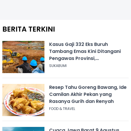
BERITA TERKINI
Kasus Gaji 332 Eks Buruh
Tambang Emas Kini Ditangani
Pengawas Provinsi,
Disnakertrans Sukabumi Terus
SUKABUMI
Dampingi
Resep Tahu Goreng Bawang, Ide
Camilan Akhir Pekan yang
Rasanya Gurih dan Renyah
FOOD & TRAVEL
Cuaca Jawa Barat 9 Agustus