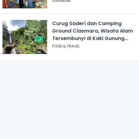
Cicurug
SUKABUMI
Curug Saderi dan Camping
Ground Ciasmara, Wisata Alam
Tersembunyi di Kaki Gunung
Salak
FOOD & TRAVEL