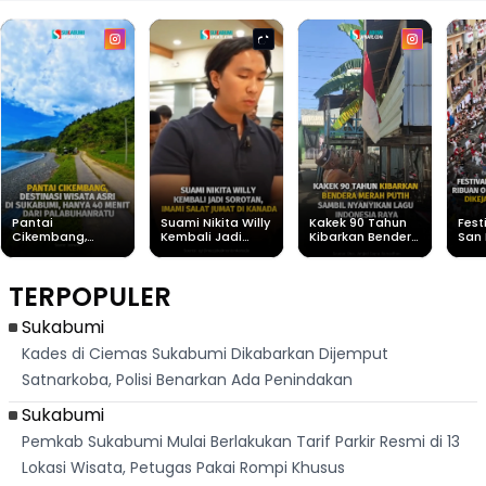
Pantai
Suami Nikita Willy
Kakek 90 Tahun
Fest
Cikembang,
Kembali Jadi
Kibarkan Bendera
San 
Destinasi Wisata
Sorotan, Imami
Merah Putih
Rib
Asri Di Sukabumi,
Salat Jumat Di
Sambil Nyanyikan
Berl
Hanya 40 Menit
Kanada
Lagu Indonesia
Dike
TERPOPULER
Dari
Raya
Ban
Palabuhanratu
Sukabumi
Kades di Ciemas Sukabumi Dikabarkan Dijemput
Satnarkoba, Polisi Benarkan Ada Penindakan
Sukabumi
Pemkab Sukabumi Mulai Berlakukan Tarif Parkir Resmi di 13
Lokasi Wisata, Petugas Pakai Rompi Khusus