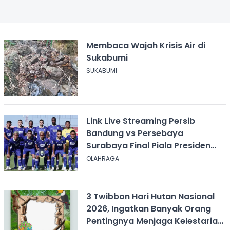
Membaca Wajah Krisis Air di
Sukabumi
SUKABUMI
Link Live Streaming Persib
Bandung vs Persebaya
Surabaya Final Piala Presiden
2026, Kick-off Pukul 20.00 WIB
OLAHRAGA
3 Twibbon Hari Hutan Nasional
2026, Ingatkan Banyak Orang
Pentingnya Menjaga Kelestarian