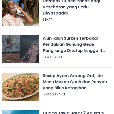
Dampak Cuaca Panas bagi
Kesehatan yang Perlu
Diwaspadai
SEHAT
Alun-alun Surken Terbakar,
Pendakian Gunung Gede
Pangrango Ditutup hingga 11
Agustus 2026
JAWA BARAT
Resep Ayam Goreng Oat, Ide
Menu Makan Gurih dan Renyah
yang Bikin Ketagihan
FOOD & TRAVEL
Cuaca Jawa Barat 7 Agustus