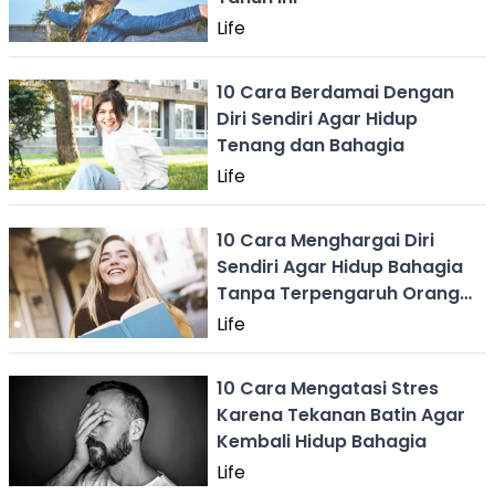
Life
10 Cara Berdamai Dengan
Diri Sendiri Agar Hidup
Tenang dan Bahagia
Life
10 Cara Menghargai Diri
Sendiri Agar Hidup Bahagia
Tanpa Terpengaruh Orang
Lain
Life
10 Cara Mengatasi Stres
Karena Tekanan Batin Agar
Kembali Hidup Bahagia
Life