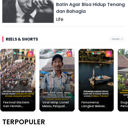
Batin Agar Bisa Hidup Tenang
dan Bahagia
Life
REELS & SHORTS
Geser
Festival Ekstrem
Viral Mirip Lionel
Fenomena
Dug
San Fermín,
Messi, Penjual
Langka! Bekas
Pen
Ribuan Orang
Cilok di
Kampung di
Heb
Berlari 875 Meter
Palabuhanratu Ini
Dasar Waduk
Sim
Dikejar Kawanan
Banjir Sapaan
Karian Kembali
Suk
TERPOPULER
Banteng
"Bang Messi"
Terlihat
Terd
Dik