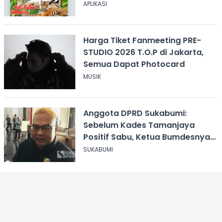
Hutan
APLIKASI
Harga Tiket Fanmeeting PRE-
STUDIO 2026 T.O.P di Jakarta,
Semua Dapat Photocard
MUSIK
Anggota DPRD Sukabumi:
Sebelum Kades Tamanjaya
Positif Sabu, Ketua Bumdesnya
Juga Terjerat Dugaan Narkoba
SUKABUMI