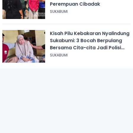
Perempuan Cibadak
SUKABUMI
Kisah Pilu Kebakaran Nyalindung
Sukabumi: 3 Bocah Berpulang
Bersama Cita-cita Jadi Polisi
dan Guru
SUKABUMI