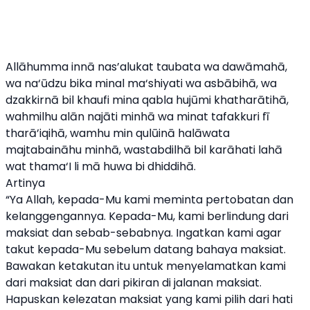
Allāhumma innā nas’alukat taubata wa dawāmahā,
wa na‘ūdzu bika minal ma‘shiyati wa asbābihā, wa
dzakkirnā bil khaufi mina qabla hujūmi khatharātihā,
wahmilhu alān najāti minhā wa minat tafakkuri fī
tharā’iqihā, wamhu min qulūinā halāwata
majtabaināhu minhā, wastabdilhā bil karāhati lahā
wat thama‘I li mā huwa bi dhiddihā.
Artinya
“Ya Allah, kepada-Mu kami meminta pertobatan dan
kelanggengannya. Kepada-Mu, kami berlindung dari
maksiat dan sebab-sebabnya. Ingatkan kami agar
takut kepada-Mu sebelum datang bahaya maksiat.
Bawakan ketakutan itu untuk menyelamatkan kami
dari maksiat dan dari pikiran di jalanan maksiat.
Hapuskan kelezatan maksiat yang kami pilih dari hati