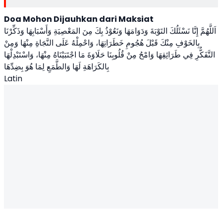
Doa Mohon Dijauhkan dari Maksiat
اَللَّهُمَّ إِنَّا نَسْئَلُكَ التَوْبَةَ وَدَوَامَهَا وَنَعُوْذُ بِكَ مِنَ المَعْصِيَةِ وَأَسْبَابِهَا وَذَكِّرْنَا
بِالخَوْفِ مِنْكَ قَبْلَ هُجُومِ خَطَرَاتِهَا، وَاحْمِلْهُ عَلَى النَّجَاةِ مِنْهَا وَمِنْ
التَّفَكُّرِ فِي طَرَائِقِهَا وَامْحُ مِنْ قُلُوبِنَا حَلَاوَةَ مَا اجْتَبَيْنَاهُ مِنْهَا، وَاسْتَبْدِلْهَا
بِالكَرَاهَةِ لَهَا وَالطَّمَعِ لِمَا هُوَ بِضِدِّهَا
Latin