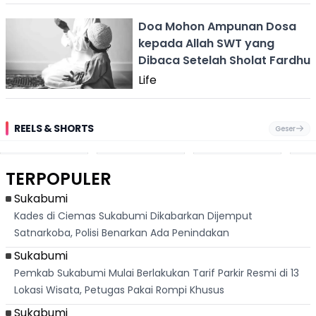
Doa Mohon Ampunan Dosa
kepada Allah SWT yang
Dibaca Setelah Sholat Fardhu
Life
REELS & SHORTS
Geser
Pantai
Suami Nikita Willy
Kakek 90 Tahun
Fest
Cikembang,
Kembali Jadi
Kibarkan Bendera
San 
Destinasi Wisata
Sorotan, Imami
Merah Putih
Rib
Asri Di Sukabumi,
Salat Jumat Di
Sambil Nyanyikan
Berl
Hanya 40 Menit
Kanada
Lagu Indonesia
Dike
TERPOPULER
Dari
Raya
Ban
Palabuhanratu
Sukabumi
Kades di Ciemas Sukabumi Dikabarkan Dijemput
Satnarkoba, Polisi Benarkan Ada Penindakan
Sukabumi
Pemkab Sukabumi Mulai Berlakukan Tarif Parkir Resmi di 13
Lokasi Wisata, Petugas Pakai Rompi Khusus
Sukabumi