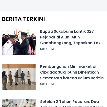
BERITA TERKINI
Bupati Sukabumi Lantik 327
Pejabat di Alun-Alun
Gadobangkong, Tegaskan Tak
Ada Jual Beli Jabatan
SUKABUMI
Pembangunan Minimarket di
Cibadak Sukabumi Dihentikan
Sementara karena Belum Berizin
SUKABUMI
Setelah 2 Tahun Pacaran, Dea