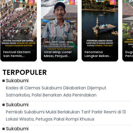
Festival Ekstrem
Viral Mirip Lionel
Fenomena
Dug
San Fermín,
Messi, Penjual
Langka! Bekas
Pen
Ribuan Orang
Cilok di
Kampung di
Heb
Berlari 875 Meter
Palabuhanratu Ini
Dasar Waduk
Sim
Dikejar Kawanan
Banjir Sapaan
Karian Kembali
Suk
TERPOPULER
Banteng
"Bang Messi"
Terlihat
Terd
Dik
Sukabumi
Kades di Ciemas Sukabumi Dikabarkan Dijemput
Satnarkoba, Polisi Benarkan Ada Penindakan
Sukabumi
Pemkab Sukabumi Mulai Berlakukan Tarif Parkir Resmi di 13
Lokasi Wisata, Petugas Pakai Rompi Khusus
Sukabumi