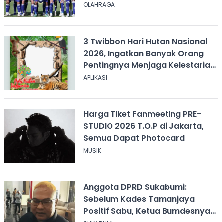
2026, Kick-off Pukul 20.00 WIB
OLAHRAGA
3 Twibbon Hari Hutan Nasional
2026, Ingatkan Banyak Orang
Pentingnya Menjaga Kelestarian
Hutan
APLIKASI
Harga Tiket Fanmeeting PRE-
STUDIO 2026 T.O.P di Jakarta,
Semua Dapat Photocard
MUSIK
Anggota DPRD Sukabumi:
Sebelum Kades Tamanjaya
Positif Sabu, Ketua Bumdesnya