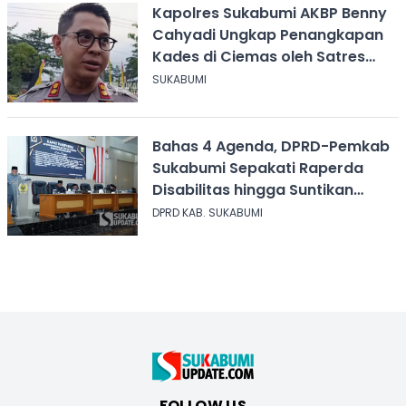
Kapolres Sukabumi AKBP Benny
Cahyadi Ungkap Penangkapan
Kades di Ciemas oleh Satres
Narkoba
SUKABUMI
Bahas 4 Agenda, DPRD-Pemkab
Sukabumi Sepakati Raperda
Disabilitas hingga Suntikan
Modal Perum Pesona Wisata
DPRD KAB. SUKABUMI
FOLLOW US