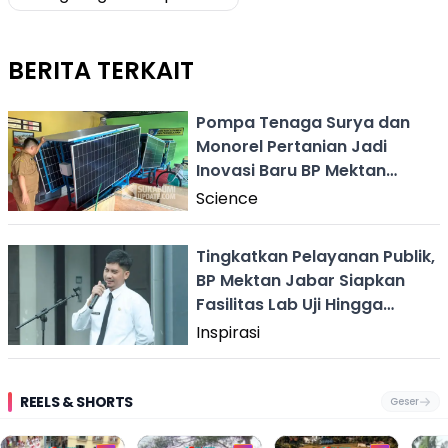
BERITA TERKAIT
Pompa Tenaga Surya dan
Monorel Pertanian Jadi
Inovasi Baru BP Mektan
Jabar, Ini Fungsinya
Science
Tingkatkan Pelayanan Publik,
BP Mektan Jabar Siapkan
Fasilitas Lab Uji Hingga
Brigade Alsintan
Inspirasi
REELS & SHORTS
Geser