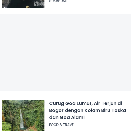
Juga Terjerat Dugaan Narkoba
SUKABUMI
Curug Goa Lumut, Air Terjun di
Bogor dengan Kolam Biru Toska
dan Goa Alami
FOOD & TRAVEL