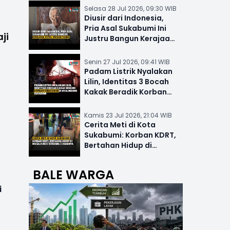
Selasa 28 Jul 2026, 09:30 WIB
Diusir dari Indonesia,
Pria Asal Sukabumi Ini
ji
Justru Bangun Kerajaan
Hotel Mewah Dunia
Senin 27 Jul 2026, 09:41 WIB
Padam Listrik Nyalakan
Lilin, Identitas 3 Bocah
Kakak Beradik Korban
Kebakaran di Nyalindung
Kamis 23 Jul 2026, 21:04 WIB
Cerita Meti di Kota
Sukabumi: Korban KDRT,
Bertahan Hidup di
Musala-MCK Bersama 2
Anaknya
BALE WARGA
i