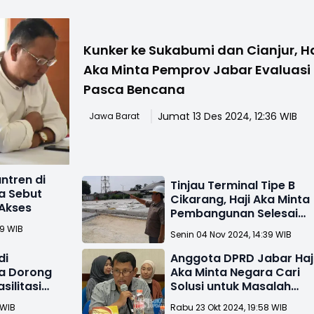
Kunker ke Sukabumi dan Cianjur, Ha
Aka Minta Pemprov Jabar Evaluasi
Pasca Bencana
Jumat 13 Des 2024, 12:36 WIB
Jawa Barat
ntren di
Tinjau Terminal Tipe B
a Sebut
Cikarang, Haji Aka Minta
Akses
Pembangunan Selesai
Tepat Waktu
49 WIB
Senin 04 Nov 2024, 14:39 WIB
di
Anggota DPRD Jabar Haj
ka Dorong
Aka Minta Negara Cari
ilitasi
Solusi untuk Masalah
tren
Gurandil di Sukabumi
 WIB
Rabu 23 Okt 2024, 19:58 WIB