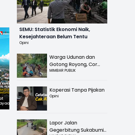
SEMU: Statistik Ekonomi Naik,
Kesejahteraan Belum Tentu
Opini
Warga Udunan dan
Gotong Royong, Cor
MIMBAR PUBLIK
Jalan Hancur di
Nyalindung Sukabumi
Koperasi Tanpa Pijakan
Opini
at
Hilangnya Jejak
Widal: Sandi Lama
ayaan,
Kejayaan: Saat Teh
yang Masih Hidup di
wal
Parakansalak
Sukabumi
han: Jejak
Kuasai Pasar Eropa,
ekade
Kini Tinggal Sejarah
Lapor Jalan
miupdate.com
Gegerbitung Sukabumi