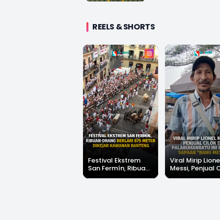
REELS & SHORTS
Festival Ekstrem
Viral Mirip Lione
San Fermín, Ribuan
Messi, Penjual 
Orang Berlari 875
di Palabuhanrat
Meter Dikejar
Banjir Sapaan 
Kawanan Banteng
Messi"