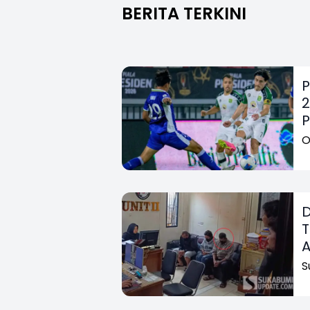
BERITA TERKINI
P
2
P
O
D
T
A
S