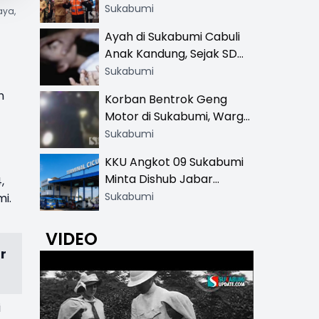
Resmi di 13 Lokasi Wisata,
Sukabumi
aya,
Petugas Pakai Rompi
Ayah di Sukabumi Cabuli
Khusus
Anak Kandung, Sejak SD
Hingga SMA
Sukabumi
n
Korban Bentrok Geng
Motor di Sukabumi, Warga
dan Sopir Tangki
Sukabumi
Pertamina Kena Bacok
KKU Angkot 09 Sukabumi
Minta Dishub Jabar
,
Tertibkan Trayek Ciawi-
Sukabumi
i.
Cicurug: Ancam Mogok
Narik
VIDEO
r
i