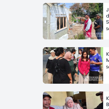
J
d
S
K
M
S
K
B