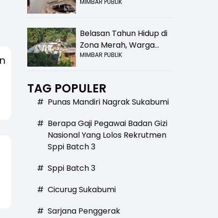
MIMBAR PUBLIK
Bolong! Bahaya Bagi
Pengendara
Belasan Tahun Hidup di
Zona Merah, Warga
MIMBAR PUBLIK
Kampung Nangewer
en
Purabaya Masih
Menanti Kepastian
TAG POPULER
Relokasi
#
Punas Mandiri Nagrak Sukabumi
#
Berapa Gaji Pegawai Badan Gizi
Nasional Yang Lolos Rekrutmen
Sppi Batch 3
#
Sppi Batch 3
#
Cicurug Sukabumi
#
Sarjana Penggerak