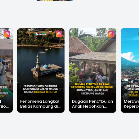
l
Fenomena Langka!
Dugaan Penc*bulan
Meraw
Cilok
Bekas Kampung di
Anak Hebohkan
Keperc
u Ini
Dasar Waduk Karian
Simpenan
Menga
"Bang
Kembali Terlihat
Sukabumi, Rumah
Peruba
Terduga Pelaku
Satu D
Dikepung Warga
Sukabu