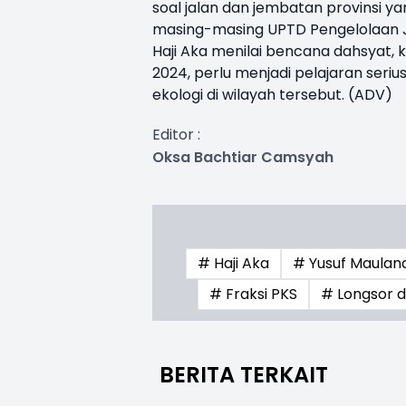
soal jalan dan jembatan provinsi y
masing-masing UPTD Pengelolaan J
Haji Aka menilai bencana dahsyat
2024, perlu menjadi pelajaran seri
ekologi di wilayah tersebut. (ADV)
Editor :
Oksa Bachtiar Camsyah
# Haji Aka
# Yusuf Maulana
# Fraksi PKS
# Longsor 
BERITA TERKAIT