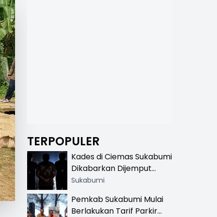
TERPOPULER
Kades di Ciemas Sukabumi
Dikabarkan Dijemput
Satnarkoba, Polisi
Sukabumi
Benarkan Ada Penindakan
Pemkab Sukabumi Mulai
Berlakukan Tarif Parkir