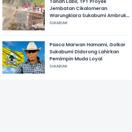
Tanah Labil, TPT Proyek
Jembatan Cikalomeran
Warungkiara Sukabumi Ambruk
Saat Pengurugan
SUKABUMI
Pasca Marwan Hamami, Golkar
Sukabumi Didorong Lahirkan
Pemimpin Muda Loyal
SUKABUMI