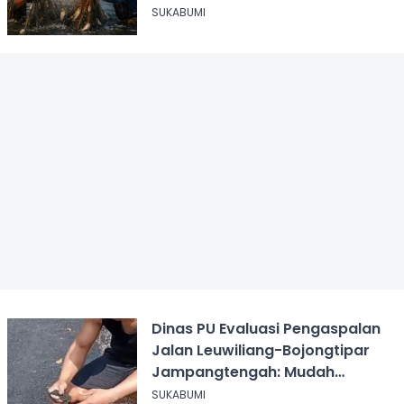
Sukabumi
SUKABUMI
Dinas PU Evaluasi Pengaspalan
Jalan Leuwiliang-Bojongtipar
Jampangtengah: Mudah
Mengelupas
SUKABUMI