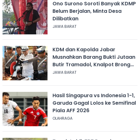
Ono Surono Soroti Banyak KDMP
Belum Berjalan, Minta Desa
Dilibatkan
JAWA BARAT
KDM dan Kapolda Jabar
Musnahkan Barang Bukti Jutaan
Butir Tramadol, Knalpot Brong
hingga Miras
JAWA BARAT
Hasil Singapura vs Indonesia 1-1,
Garuda Gagal Lolos ke Semifinal
Piala AFF 2026
OLAHRAGA