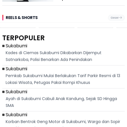
REELS & SHORTS
Geser
Festival Ekstrem
Viral Mirip Lionel
Fenomena
Dug
San Fermín,
Messi, Penjual
Langka! Bekas
Pen
Ribuan Orang
Cilok di
Kampung di
Heb
Berlari 875 Meter
Palabuhanratu Ini
Dasar Waduk
Sim
Dikejar Kawanan
Banjir Sapaan
Karian Kembali
Suk
TERPOPULER
Banteng
"Bang Messi"
Terlihat
Terd
Dik
Sukabumi
Kades di Ciemas Sukabumi Dikabarkan Dijemput
Satnarkoba, Polisi Benarkan Ada Penindakan
Sukabumi
Pemkab Sukabumi Mulai Berlakukan Tarif Parkir Resmi di 13
Lokasi Wisata, Petugas Pakai Rompi Khusus
Sukabumi
Ayah di Sukabumi Cabuli Anak Kandung, Sejak SD Hingga
SMA
Sukabumi
Korban Bentrok Geng Motor di Sukabumi, Warga dan Sopir