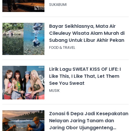
Didiskreditkan
SUKABUMI
Bayar Seikhlasnya, Mata Air
Cileuleuy Wisata Alam Murah di
Subang Untuk Libur Akhir Pekan
FOOD & TRAVEL
Lirik Lagu SWEAT KISS OF LIFE: I
Like This, I Like That, Let Them
See You Sweat
MUSIK
Zonasi 6 Depa Jadi Kesepakatan
Nelayan Jaring Tanam dan
Jaring Obor Ujunggenteng