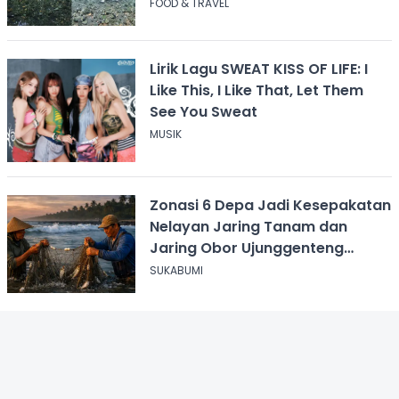
FOOD & TRAVEL
Lirik Lagu SWEAT KISS OF LIFE: I
Like This, I Like That, Let Them
See You Sweat
MUSIK
Zonasi 6 Depa Jadi Kesepakatan
Nelayan Jaring Tanam dan
Jaring Obor Ujunggenteng
Sukabumi
SUKABUMI