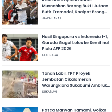
Musnahkan Barang Bukti Jutaan
Butir Tramadol, Knalpot Brong
hingga Miras
JAWA BARAT
Hasil Singapura vs Indonesia 1-1,
Garuda Gagal Lolos ke Semifinal
Piala AFF 2026
OLAHRAGA
Tanah Labil, TPT Proyek
Jembatan Cikalomeran
Warungkiara Sukabumi Ambruk
Saat Pengurugan
SUKABUMI
Pasca Marwan Hamami, Golkar