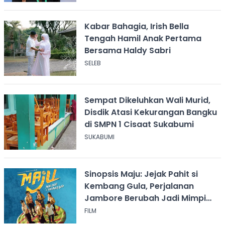
Kabar Bahagia, Irish Bella
Tengah Hamil Anak Pertama
Bersama Haldy Sabri
SELEB
Sempat Dikeluhkan Wali Murid,
Disdik Atasi Kekurangan Bangku
di SMPN 1 Cisaat Sukabumi
SUKABUMI
Sinopsis Maju: Jejak Pahit si
Kembang Gula, Perjalanan
Jambore Berubah Jadi Mimpi
Buruk
FILM