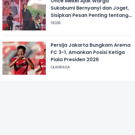
Once Mekel Ajak Warga
Sukabumi Bernyanyi dan Joget,
Sisipkan Pesan Penting tentang
ASI
SELEB
Persija Jakarta Bungkam Arema
FC 3-1, Amankan Posisi Ketiga
Piala Presiden 2026
OLAHRAGA