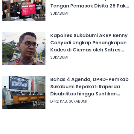
Tangan Pemasok Disita 28 Paket
Narkoba
SUKABUMI
Kapolres Sukabumi AKBP Benny
Cahyadi Ungkap Penangkapan
Kades di Ciemas oleh Satres
Narkoba
SUKABUMI
Bahas 4 Agenda, DPRD-Pemkab
Sukabumi Sepakati Raperda
Disabilitas hingga Suntikan
Modal Perum Pesona Wisata
DPRD KAB. SUKABUMI