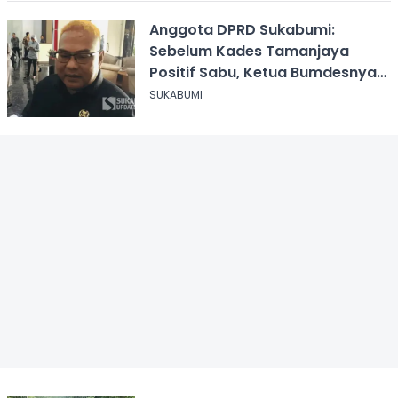
Anggota DPRD Sukabumi:
Sebelum Kades Tamanjaya
Positif Sabu, Ketua Bumdesnya
Juga Terjerat Dugaan Narkoba
SUKABUMI