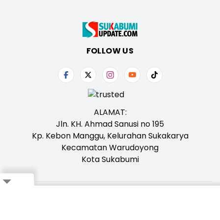
FOLLOW US
ALAMAT:
Jln. KH. Ahmad Sanusi no 195
Kp. Kebon Manggu, Kelurahan Sukakarya
Kecamatan Warudoyong
Kota Sukabumi
Close
Tentang Kami
Redaksi
Iklan
Karir
Kontak
Pedoman
Ikuti Whatsapp Channel Kami,
Klik Disini!