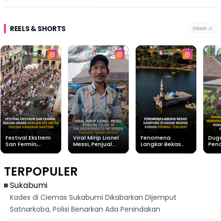
REELS & SHORTS
Geser
Festival Ekstrem
Viral Mirip Lionel
Fenomena
Dug
San Fermín,
Messi, Penjual
Langka! Bekas
Pen
Ribuan Orang
Cilok di
Kampung di
Heb
Berlari 875 Meter
Palabuhanratu Ini
Dasar Waduk
Sim
Dikejar Kawanan
Banjir Sapaan
Karian Kembali
Suk
TERPOPULER
Banteng
"Bang Messi"
Terlihat
Terd
Dik
Sukabumi
Kades di Ciemas Sukabumi Dikabarkan Dijemput
Satnarkoba, Polisi Benarkan Ada Penindakan