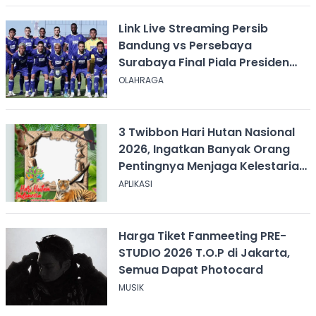
Link Live Streaming Persib
Bandung vs Persebaya
Surabaya Final Piala Presiden
2026, Kick-off Pukul 20.00 WIB
OLAHRAGA
3 Twibbon Hari Hutan Nasional
2026, Ingatkan Banyak Orang
Pentingnya Menjaga Kelestarian
Hutan
APLIKASI
Harga Tiket Fanmeeting PRE-
STUDIO 2026 T.O.P di Jakarta,
Semua Dapat Photocard
MUSIK