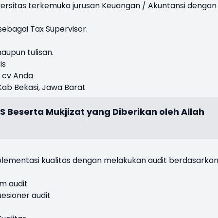
iversitas terkemuka jurusan Keuangan / Akuntansi dengan
ebagai Tax Supervisor.
maupun tulisan.
is
i cv Anda
Kab Bekasi, Jawa Barat
AS Beserta Mukjizat yang Diberikan oleh Allah
ementasi kualitas dengan melakukan audit berdasarka
m audit
esioner audit