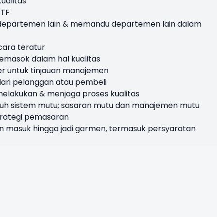
ualitas
ATF
i departemen lain & memandu departemen lain dalam
cara teratur
emasok dalam hal kualitas
er untuk tinjauan manajemen
dari pelanggan atau pembeli
lakukan & menjaga proses kualitas
uh sistem mutu; sasaran mutu dan manajemen mutu
trategi pemasaran
n masuk hingga jadi garmen, termasuk persyaratan