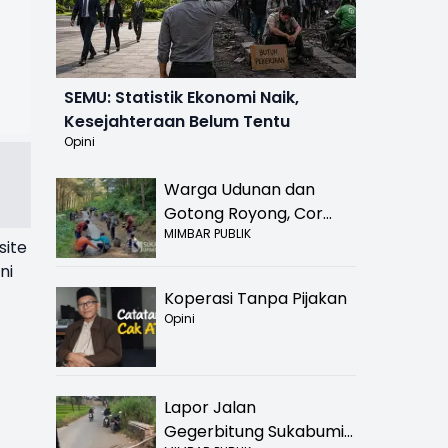
SEMU: Statistik Ekonomi Naik,
Kesejahteraan Belum Tentu
Opini
Warga Udunan dan
Gotong Royong, Cor
MIMBAR PUBLIK
Jalan Hancur di
site
Nyalindung Sukabumi
ni
Koperasi Tanpa Pijakan
Opini
Lapor Jalan
Gegerbitung Sukabumi