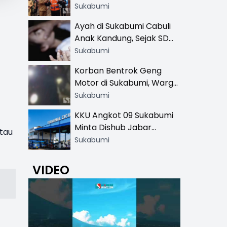
Resmi di 13 Lokasi Wisata,
Sukabumi
Petugas Pakai Rompi
Ayah di Sukabumi Cabuli
Khusus
Anak Kandung, Sejak SD
Hingga SMA
Sukabumi
Korban Bentrok Geng
Motor di Sukabumi, Warga
dan Sopir Tangki
Sukabumi
Pertamina Kena Bacok
KKU Angkot 09 Sukabumi
Minta Dishub Jabar
atau
Tertibkan Trayek Ciawi-
Sukabumi
Cicurug: Ancam Mogok
Narik
VIDEO