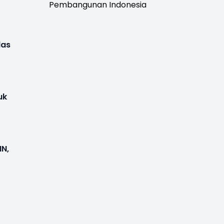
Pembangunan Indonesia
las
uk
MN,