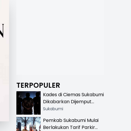
TERPOPULER
Kades di Ciemas Sukabumi
Dikabarkan Dijemput
Satnarkoba, Polisi
Sukabumi
Benarkan Ada Penindakan
Pemkab Sukabumi Mulai
Berlakukan Tarif Parkir