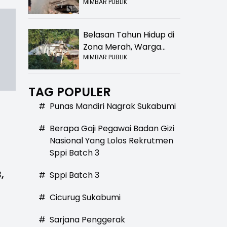
MIMBAR PUBLIK
Bolong! Bahaya Bagi
Pengendara
Belasan Tahun Hidup di
Zona Merah, Warga
MIMBAR PUBLIK
Kampung Nangewer
Purabaya Masih
Menanti Kepastian
TAG POPULER
Relokasi
#
Punas Mandiri Nagrak Sukabumi
#
Berapa Gaji Pegawai Badan Gizi
Nasional Yang Lolos Rekrutmen
Sppi Batch 3
,
#
Sppi Batch 3
#
Cicurug Sukabumi
#
Sarjana Penggerak