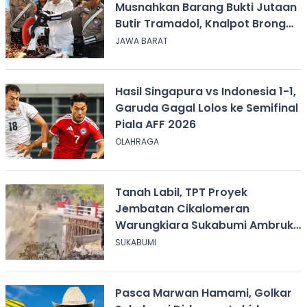
Musnahkan Barang Bukti Jutaan
Butir Tramadol, Knalpot Brong
hingga Miras
JAWA BARAT
Hasil Singapura vs Indonesia 1-1,
Garuda Gagal Lolos ke Semifinal
Piala AFF 2026
OLAHRAGA
Tanah Labil, TPT Proyek
Jembatan Cikalomeran
Warungkiara Sukabumi Ambruk
Saat Pengurugan
SUKABUMI
Pasca Marwan Hamami, Golkar