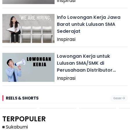
Inspirasi
Info Lowongan Kerja Jawa
Barat untuk Lulusan SMA
Sederajat
Inspirasi
Lowongan Kerja untuk
Lulusan SMA/SMK di
Perusahaan Distributor
Makanan Ringan
Inspirasi
REELS & SHORTS
Geser
Festival Ekstrem
Viral Mirip Lionel
Fenomena
Dug
San Fermín,
Messi, Penjual
Langka! Bekas
Pen
Ribuan Orang
Cilok di
Kampung di
Heb
Berlari 875 Meter
Palabuhanratu Ini
Dasar Waduk
Sim
Dikejar Kawanan
Banjir Sapaan
Karian Kembali
Suk
TERPOPULER
Banteng
"Bang Messi"
Terlihat
Terd
Dik
Sukabumi