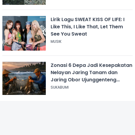
Lirik Lagu SWEAT KISS OF LIFE: I
Like This, I Like That, Let Them
See You Sweat
MUSIK
Zonasi 6 Depa Jadi Kesepakatan
Nelayan Jaring Tanam dan
Jaring Obor Ujunggenteng
Sukabumi
SUKABUMI