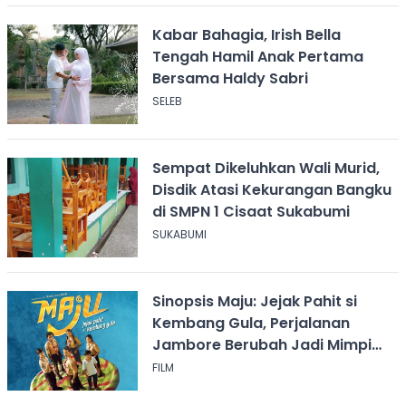
Kabar Bahagia, Irish Bella
Tengah Hamil Anak Pertama
Bersama Haldy Sabri
SELEB
Sempat Dikeluhkan Wali Murid,
Disdik Atasi Kekurangan Bangku
di SMPN 1 Cisaat Sukabumi
SUKABUMI
Sinopsis Maju: Jejak Pahit si
Kembang Gula, Perjalanan
Jambore Berubah Jadi Mimpi
Buruk
FILM