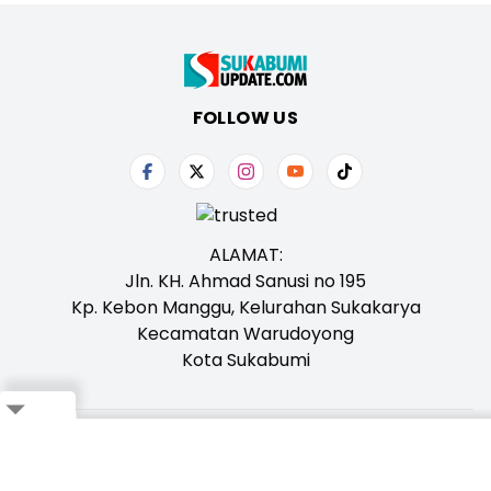
FOLLOW US
ALAMAT:
Jln. KH. Ahmad Sanusi no 195
Kp. Kebon Manggu, Kelurahan Sukakarya
Kecamatan Warudoyong
Kota Sukabumi
Close
Tentang Kami
Redaksi
Iklan
Karir
Kontak
Pedoman
Ikuti Whatsapp Channel Kami,
Klik Disini!