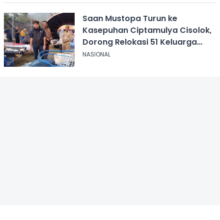
Saan Mustopa Turun ke
Kasepuhan Ciptamulya Cisolok,
Dorong Relokasi 51 Keluarga
yang Mengungsi
NASIONAL