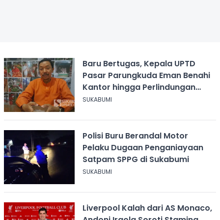
Baru Bertugas, Kepala UPTD
Pasar Parungkuda Eman Benahi
Kantor hingga Perlindungan
Pekerja
SUKABUMI
Polisi Buru Berandal Motor
Pelaku Dugaan Penganiayaan
Satpam SPPG di Sukabumi
SUKABUMI
Liverpool Kalah dari AS Monaco,
Andoni Iraola Soroti Stamina