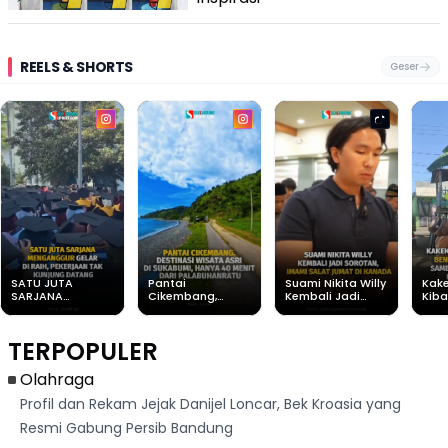
REELS & SHORTS
Geser
SATU JUTA
Pantai
Suami Nikita Willy
Kake
SARJANA
Cikembang,
Kembali Jadi
Kiba
MENGANGGUR
Destinasi Wisata
Sorotan, Imami
Mera
GELAR DI RAIH,
Asri Di Sukabumi,
Salat Jumat Di
Samb
PEKERJAAN TAK
Hanya 40 Menit
Kanada
Lagu
TERPOPULER
KUNJUNG
Dari
Ray
DATANG
Palabuhanratu
Olahraga
Profil dan Rekam Jejak Danijel Loncar, Bek Kroasia yang
Resmi Gabung Persib Bandung