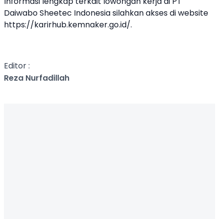
Informasi lengkap terkait lowongan kerja di
PT
Daiwabo Sheetec Indonesia
silahkan akses di website
https://karirhub.kemnaker.go.id/
.
Editor :
Reza Nurfadillah