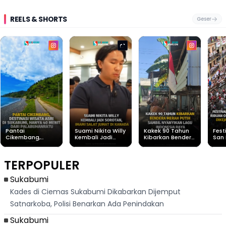
REELS & SHORTS
Geser
Pantai
Suami Nikita Willy
Kakek 90 Tahun
Fest
Cikembang,
Kembali Jadi
Kibarkan Bendera
San 
Destinasi Wisata
Sorotan, Imami
Merah Putih
Rib
Asri Di Sukabumi,
Salat Jumat Di
Sambil Nyanyikan
Berl
Hanya 40 Menit
Kanada
Lagu Indonesia
Dike
TERPOPULER
Dari
Raya
Ban
Palabuhanratu
Sukabumi
Kades di Ciemas Sukabumi Dikabarkan Dijemput
Satnarkoba, Polisi Benarkan Ada Penindakan
Sukabumi