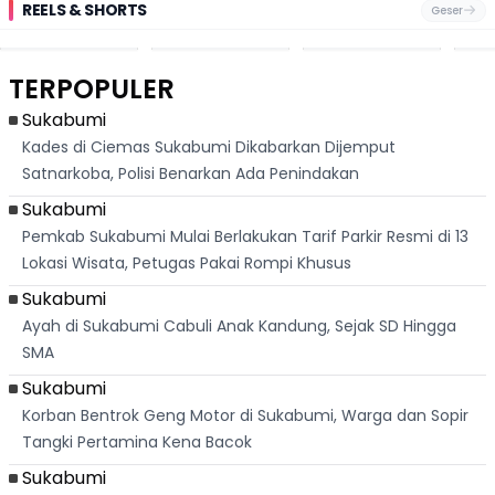
REELS & SHORTS
Geser
Pantai
Suami Nikita Willy
Kakek 90 Tahun
Fest
Cikembang,
Kembali Jadi
Kibarkan Bendera
San 
Destinasi Wisata
Sorotan, Imami
Merah Putih
Rib
Asri Di Sukabumi,
Salat Jumat Di
Sambil Nyanyikan
Berl
Hanya 40 Menit
Kanada
Lagu Indonesia
Dike
TERPOPULER
Dari
Raya
Ban
Palabuhanratu
Sukabumi
Kades di Ciemas Sukabumi Dikabarkan Dijemput
Satnarkoba, Polisi Benarkan Ada Penindakan
Sukabumi
Pemkab Sukabumi Mulai Berlakukan Tarif Parkir Resmi di 13
Lokasi Wisata, Petugas Pakai Rompi Khusus
Sukabumi
Ayah di Sukabumi Cabuli Anak Kandung, Sejak SD Hingga
SMA
Sukabumi
Korban Bentrok Geng Motor di Sukabumi, Warga dan Sopir
Tangki Pertamina Kena Bacok
Sukabumi