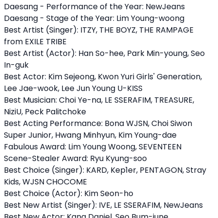
Daesang - Performance of the Year: NewJeans
Daesang - Stage of the Year: Lim Young-woong
Best Artist (Singer): ITZY, THE BOYZ, THE RAMPAGE
from EXILE TRIBE
Best Artist (Actor): Han So-hee, Park Min-young, Seo
In-guk
Best Actor: Kim Sejeong, Kwon Yuri Girls' Generation,
Lee Jae-wook, Lee Jun Young U-KISS
Best Musician: Choi Ye-na, LE SSERAFIM, TREASURE,
NiziU, Peck Palitchoke
Best Acting Performance: Bona WJSN, Choi Siwon
Super Junior, Hwang Minhyun, Kim Young-dae
Fabulous Award: Lim Young Woong, SEVENTEEN
Scene-Stealer Award: Ryu Kyung-soo
Best Choice (Singer): KARD, Kep1er, PENTAGON, Stray
Kids, WJSN CHOCOME
Best Choice (Actor): Kim Seon-ho
Best New Artist (Singer): IVE, LE SSERAFIM, NewJeans
Best New Actor: Kang Daniel, Seo Bum-june