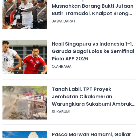
Musnahkan Barang Bukti Jutaan
Butir Tramadol, Knalpot Brong
hingga Miras
JAWA BARAT
Hasil Singapura vs Indonesia 1-1,
Garuda Gagal Lolos ke Semifinal
Piala AFF 2026
OLAHRAGA
Tanah Labil, TPT Proyek
Jembatan Cikalomeran
Warungkiara Sukabumi Ambruk
Saat Pengurugan
SUKABUMI
Pasca Marwan Hamami, Golkar