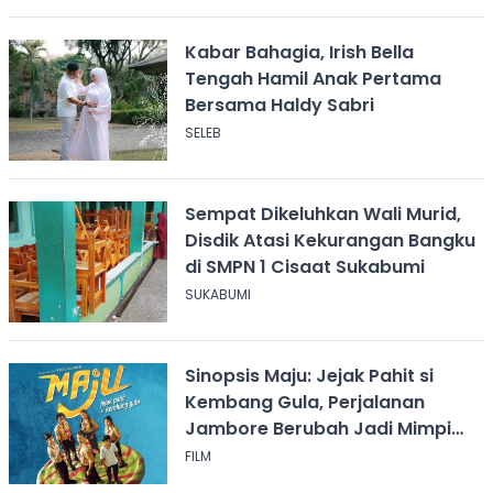
Kabar Bahagia, Irish Bella
Tengah Hamil Anak Pertama
Bersama Haldy Sabri
SELEB
Sempat Dikeluhkan Wali Murid,
Disdik Atasi Kekurangan Bangku
di SMPN 1 Cisaat Sukabumi
SUKABUMI
Sinopsis Maju: Jejak Pahit si
Kembang Gula, Perjalanan
Jambore Berubah Jadi Mimpi
Buruk
FILM