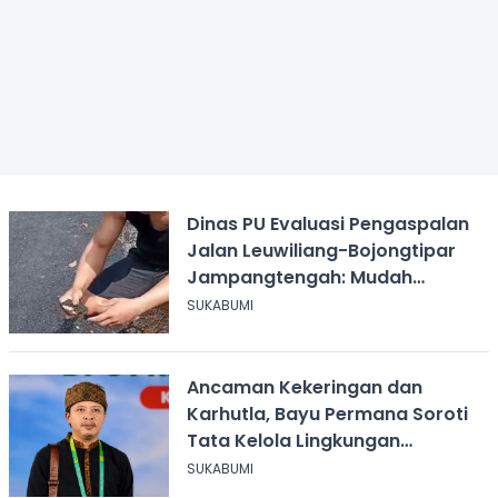
Dinas PU Evaluasi Pengaspalan
Jalan Leuwiliang-Bojongtipar
Jampangtengah: Mudah
Mengelupas
SUKABUMI
Ancaman Kekeringan dan
Karhutla, Bayu Permana Soroti
Tata Kelola Lingkungan
Sukabumi
SUKABUMI