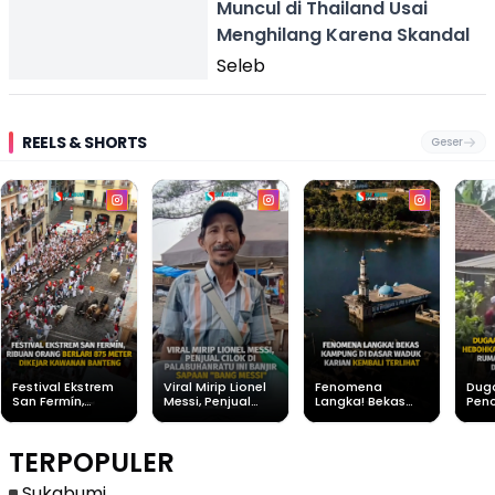
Muncul di Thailand Usai
Menghilang Karena Skandal
Seleb
REELS & SHORTS
Geser
Festival Ekstrem
Viral Mirip Lionel
Fenomena
Dug
San Fermín,
Messi, Penjual
Langka! Bekas
Pen
Ribuan Orang
Cilok di
Kampung di
Heb
Berlari 875 Meter
Palabuhanratu Ini
Dasar Waduk
Sim
Dikejar Kawanan
Banjir Sapaan
Karian Kembali
Suk
TERPOPULER
Banteng
"Bang Messi"
Terlihat
Terd
Dik
Sukabumi