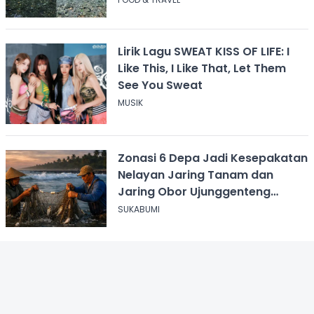
Lirik Lagu SWEAT KISS OF LIFE: I
Like This, I Like That, Let Them
See You Sweat
MUSIK
Zonasi 6 Depa Jadi Kesepakatan
Nelayan Jaring Tanam dan
Jaring Obor Ujunggenteng
Sukabumi
SUKABUMI