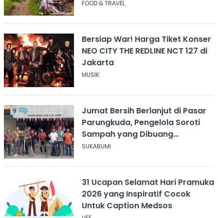
Templek
FOOD & TRAVEL
Bersiap War! Harga Tiket Konser
NEO CITY THE REDLINE NCT 127 di
Jakarta
MUSIK
Jumat Bersih Berlanjut di Pasar
Parungkuda, Pengelola Soroti
Sampah yang Dibuang
Sembarangan
SUKABUMI
31 Ucapan Selamat Hari Pramuka
2026 yang Inspiratif Cocok
Untuk Caption Medsos
LIFE