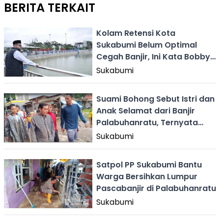
BERITA TERKAIT
Kolam Retensi Kota
Sukabumi Belum Optimal
Cegah Banjir, Ini Kata Bobby
Maulana
Sukabumi
Suami Bohong Sebut Istri dan
Anak Selamat dari Banjir
Palabuhanratu, Ternyata
Ditemukan Meninggal
Sukabumi
Satpol PP Sukabumi Bantu
Warga Bersihkan Lumpur
Pascabanjir di Palabuhanratu
Sukabumi