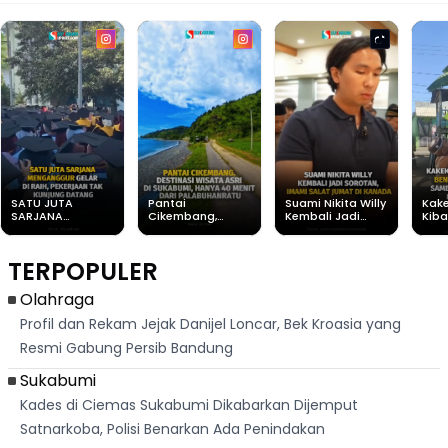
SATU JUTA
Pantai
Suami Nikita Willy
Kake
SARJANA
Cikembang,
Kembali Jadi
Kiba
MENGANGGUR
Destinasi Wisata
Sorotan, Imami
Mera
GELAR DI RAIH,
Asri Di Sukabumi,
Salat Jumat Di
Samb
PEKERJAAN TAK
Hanya 40 Menit
Kanada
Lagu
TERPOPULER
KUNJUNG
Dari
Ray
DATANG
Palabuhanratu
Olahraga
Profil dan Rekam Jejak Danijel Loncar, Bek Kroasia yang
Resmi Gabung Persib Bandung
Sukabumi
Kades di Ciemas Sukabumi Dikabarkan Dijemput
Satnarkoba, Polisi Benarkan Ada Penindakan