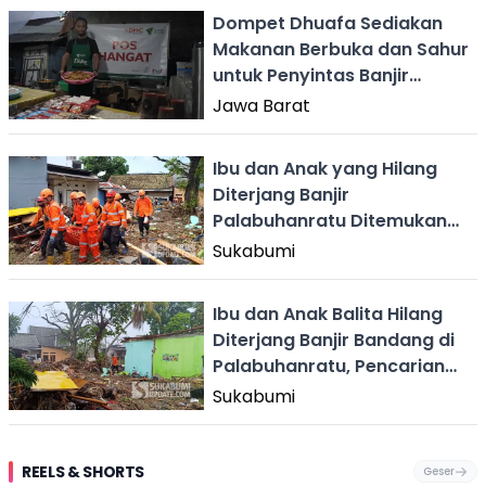
Dompet Dhuafa Sediakan
Makanan Berbuka dan Sahur
untuk Penyintas Banjir
Bandang Cisarua
Jawa Barat
Ibu dan Anak yang Hilang
Diterjang Banjir
Palabuhanratu Ditemukan
Meninggal Berpelukan
Sukabumi
Ibu dan Anak Balita Hilang
Diterjang Banjir Bandang di
Palabuhanratu, Pencarian
Terus Dilakukan
Sukabumi
REELS & SHORTS
Geser