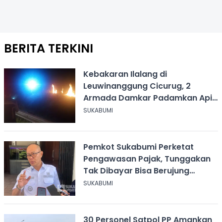
BERITA TERKINI
Kebakaran Ilalang di
Leuwinanggung Cicurug, 2
Armada Damkar Padamkan Api
Dalam 20 Menit
SUKABUMI
Pemkot Sukabumi Perketat
Pengawasan Pajak, Tunggakan
Tak Dibayar Bisa Berujung
Penutupan Usaha
SUKABUMI
30 Personel Satpol PP Amankan