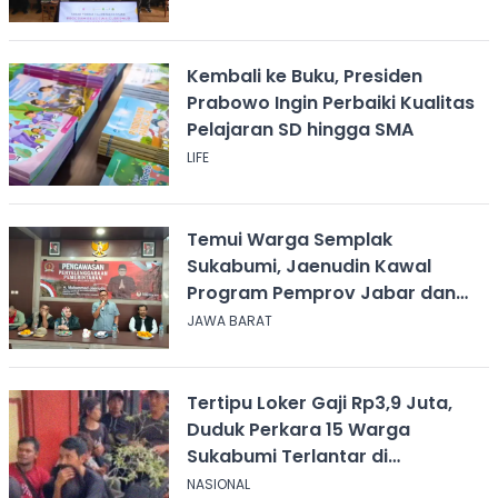
Kembali ke Buku, Presiden
Prabowo Ingin Perbaiki Kualitas
Pelajaran SD hingga SMA
LIFE
Temui Warga Semplak
Sukabumi, Jaenudin Kawal
Program Pemprov Jabar dan
Serap Aspirasi
JAWA BARAT
Tertipu Loker Gaji Rp3,9 Juta,
Duduk Perkara 15 Warga
Sukabumi Terlantar di
Kalimantan
NASIONAL