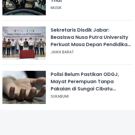
That
MUSIK
Sekretaris Disdik Jabar:
Beasiswa Nusa Putra University
Perkuat Masa Depan Pendidikan
Jawa Barat
JAWA BARAT
Polisi Belum Pastikan ODGJ,
Mayat Perempuan Tanpa
Pakaian di Sungai Cibatu
Cikembar
SUKABUMI