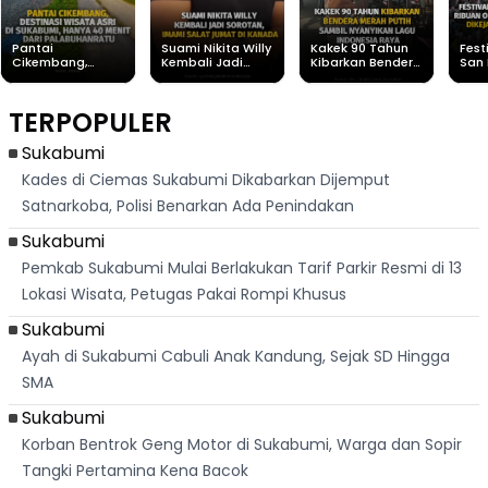
Pantai
Suami Nikita Willy
Kakek 90 Tahun
Fest
Cikembang,
Kembali Jadi
Kibarkan Bendera
San 
Destinasi Wisata
Sorotan, Imami
Merah Putih
Rib
Asri Di Sukabumi,
Salat Jumat Di
Sambil Nyanyikan
Berl
Hanya 40 Menit
Kanada
Lagu Indonesia
Dike
TERPOPULER
Dari
Raya
Ban
Palabuhanratu
Sukabumi
Kades di Ciemas Sukabumi Dikabarkan Dijemput
Satnarkoba, Polisi Benarkan Ada Penindakan
Sukabumi
Pemkab Sukabumi Mulai Berlakukan Tarif Parkir Resmi di 13
Lokasi Wisata, Petugas Pakai Rompi Khusus
Sukabumi
Ayah di Sukabumi Cabuli Anak Kandung, Sejak SD Hingga
SMA
Sukabumi
Korban Bentrok Geng Motor di Sukabumi, Warga dan Sopir
Tangki Pertamina Kena Bacok