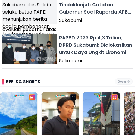
Tindaklanjuti Catatan
Gubernur Soal Raperda APBD
2023
Sukabumi
RAPBD 2023 Rp 4,3 Triliun,
DPRD Sukabumi: Dialokasikan
untuk Daya Ungkit Ekonomi
Sukabumi
REELS & SHORTS
Geser