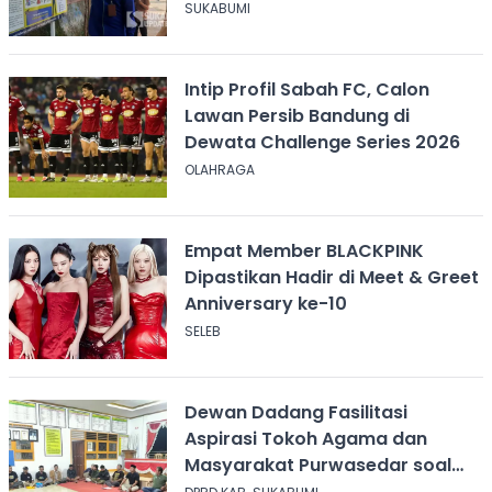
yang Harus Dilakukan?
SUKABUMI
Intip Profil Sabah FC, Calon
Lawan Persib Bandung di
Dewata Challenge Series 2026
OLAHRAGA
Empat Member BLACKPINK
Dipastikan Hadir di Meet & Greet
Anniversary ke-10
SELEB
Dewan Dadang Fasilitasi
Aspirasi Tokoh Agama dan
Masyarakat Purwasedar soal
Penolakan Konser Reggae