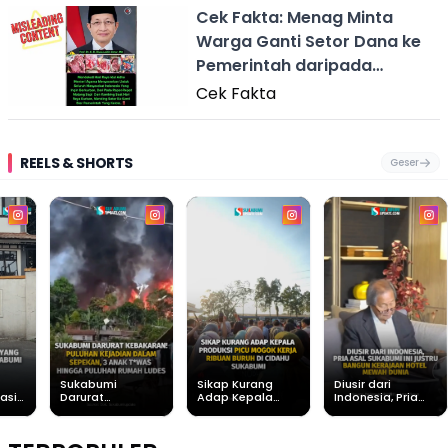
Cek Fakta: Menag Minta
Warga Ganti Setor Dana ke
Pemerintah daripada
Berqurban
Cek Fakta
REELS & SHORTS
Geser
Sukabumi
Sikap Kurang
Diusir dari
asih
Darurat
Adap Kepala
Indonesia, Pria
Kebakaran!
Produksi Picu
Asal Sukabumi ini
Puluhan Kejadian
Mogok Kerja
Justru Bangun
Dalam Sepekan, 3
Ribuan Buruh di
Kerajaan Hotel