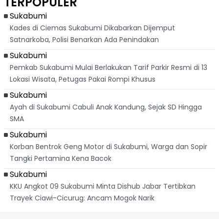
TERPOPULER
Anak Tewas
Cidahu Sukabumi
Mewah Dunia
Hingga Puluhan
Rumah Ludes
Sukabumi
Kades di Ciemas Sukabumi Dikabarkan Dijemput
Satnarkoba, Polisi Benarkan Ada Penindakan
Sukabumi
Pemkab Sukabumi Mulai Berlakukan Tarif Parkir Resmi di 13
Lokasi Wisata, Petugas Pakai Rompi Khusus
Sukabumi
Ayah di Sukabumi Cabuli Anak Kandung, Sejak SD Hingga
SMA
Sukabumi
Korban Bentrok Geng Motor di Sukabumi, Warga dan Sopir
Tangki Pertamina Kena Bacok
Sukabumi
KKU Angkot 09 Sukabumi Minta Dishub Jabar Tertibkan
Trayek Ciawi-Cicurug: Ancam Mogok Narik