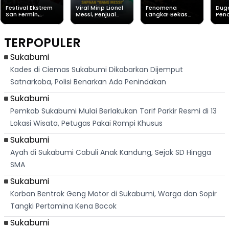
Festival Ekstrem
Viral Mirip Lionel
Fenomena
Dug
San Fermín,
Messi, Penjual
Langka! Bekas
Pen
Ribuan Orang
Cilok di
Kampung di
Heb
Berlari 875 Meter
Palabuhanratu Ini
Dasar Waduk
Sim
Dikejar Kawanan
Banjir Sapaan
Karian Kembali
Suk
TERPOPULER
Banteng
"Bang Messi"
Terlihat
Terd
Dik
Sukabumi
Kades di Ciemas Sukabumi Dikabarkan Dijemput
Satnarkoba, Polisi Benarkan Ada Penindakan
Sukabumi
Pemkab Sukabumi Mulai Berlakukan Tarif Parkir Resmi di 13
Lokasi Wisata, Petugas Pakai Rompi Khusus
Sukabumi
Ayah di Sukabumi Cabuli Anak Kandung, Sejak SD Hingga
SMA
Sukabumi
Korban Bentrok Geng Motor di Sukabumi, Warga dan Sopir
Tangki Pertamina Kena Bacok
Sukabumi