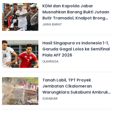
KDM dan Kapolda Jabar
Musnahkan Barang Bukti Jutaan
Butir Tramadol, Knalpot Brong
hingga Miras
JAWA BARAT
Hasil Singapura vs Indonesia 1-1,
Garuda Gagal Lolos ke Semifinal
Piala AFF 2026
OLAHRAGA
Tanah Labil, TPT Proyek
Jembatan Cikalomeran
Warungkiara Sukabumi Ambruk
Saat Pengurugan
SUKABUMI