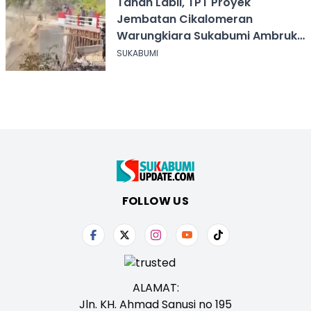
Tanah Labil, TPT Proyek
Jembatan Cikalomeran
Warungkiara Sukabumi Ambruk
Saat Pengurugan
SUKABUMI
FOLLOW US
ALAMAT:
Jln. KH. Ahmad Sanusi no 195