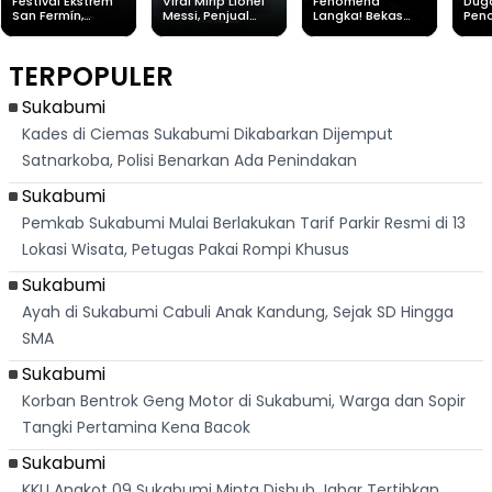
Festival Ekstrem
Viral Mirip Lionel
Fenomena
Dug
San Fermín,
Messi, Penjual
Langka! Bekas
Pen
Ribuan Orang
Cilok di
Kampung di
Heb
Berlari 875 Meter
Palabuhanratu Ini
Dasar Waduk
Sim
Dikejar Kawanan
Banjir Sapaan
Karian Kembali
Suk
TERPOPULER
Banteng
"Bang Messi"
Terlihat
Terd
Dik
Sukabumi
Kades di Ciemas Sukabumi Dikabarkan Dijemput
Satnarkoba, Polisi Benarkan Ada Penindakan
Sukabumi
Pemkab Sukabumi Mulai Berlakukan Tarif Parkir Resmi di 13
Lokasi Wisata, Petugas Pakai Rompi Khusus
Sukabumi
Ayah di Sukabumi Cabuli Anak Kandung, Sejak SD Hingga
SMA
Sukabumi
Korban Bentrok Geng Motor di Sukabumi, Warga dan Sopir
Tangki Pertamina Kena Bacok
Sukabumi
KKU Angkot 09 Sukabumi Minta Dishub Jabar Tertibkan