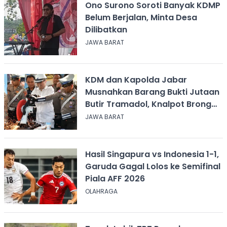
Ono Surono Soroti Banyak KDMP
Belum Berjalan, Minta Desa
Dilibatkan
JAWA BARAT
KDM dan Kapolda Jabar
Musnahkan Barang Bukti Jutaan
Butir Tramadol, Knalpot Brong
hingga Miras
JAWA BARAT
Hasil Singapura vs Indonesia 1-1,
Garuda Gagal Lolos ke Semifinal
Piala AFF 2026
OLAHRAGA