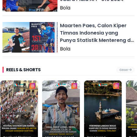
Bola
Maarten Paes, Calon Kiper
Timnas Indonesia yang
Punya Statistik Mentereng di
MLS
Bola
REELS & SHORTS
Geser