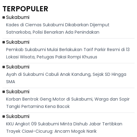
Dikejar Kawanan
Banjir Sapaan
Karian Kembali
Suk
TERPOPULER
Banteng
"Bang Messi"
Terlihat
Terd
Dik
Sukabumi
Kades di Ciemas Sukabumi Dikabarkan Dijemput
Satnarkoba, Polisi Benarkan Ada Penindakan
Sukabumi
Pemkab Sukabumi Mulai Berlakukan Tarif Parkir Resmi di 13
Lokasi Wisata, Petugas Pakai Rompi Khusus
Sukabumi
Ayah di Sukabumi Cabuli Anak Kandung, Sejak SD Hingga
SMA
Sukabumi
Korban Bentrok Geng Motor di Sukabumi, Warga dan Sopir
Tangki Pertamina Kena Bacok
Sukabumi
KKU Angkot 09 Sukabumi Minta Dishub Jabar Tertibkan
Trayek Ciawi-Cicurug: Ancam Mogok Narik