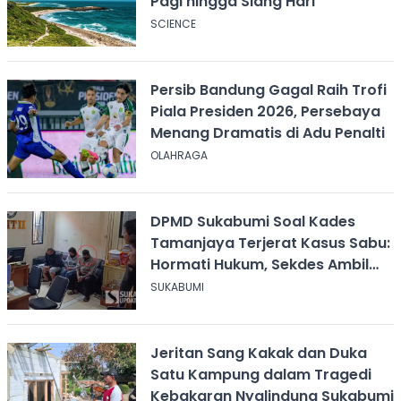
Pagi hingga Siang Hari
SCIENCE
Persib Bandung Gagal Raih Trofi
Piala Presiden 2026, Persebaya
Menang Dramatis di Adu Penalti
OLAHRAGA
DPMD Sukabumi Soal Kades
Tamanjaya Terjerat Kasus Sabu:
Hormati Hukum, Sekdes Ambil
Alih Pelayanan
SUKABUMI
Jeritan Sang Kakak dan Duka
Satu Kampung dalam Tragedi
Kebakaran Nyalindung Sukabumi