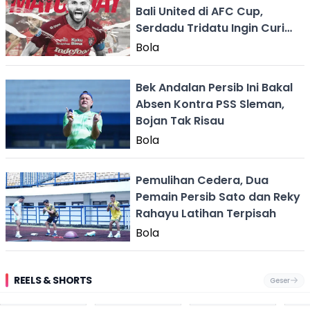
Bali United di AFC Cup,
Serdadu Tridatu Ingin Curi
Poin
Bola
Bek Andalan Persib Ini Bakal
Absen Kontra PSS Sleman,
Bojan Tak Risau
Bola
Pemulihan Cedera, Dua
Pemain Persib Sato dan Reky
Rahayu Latihan Terpisah
Bola
REELS & SHORTS
Geser
Festival Ekstrem
Viral Mirip Lionel
Fenomena
Dug
San Fermín,
Messi, Penjual
Langka! Bekas
Pen
Ribuan Orang
Cilok di
Kampung di
Heb
Berlari 875 Meter
Palabuhanratu Ini
Dasar Waduk
Sim