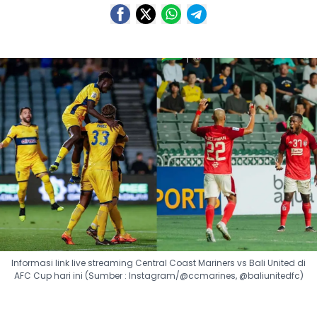
Informasi link live streaming Central Coast Mariners vs Bali United di
AFC Cup hari ini (Sumber : Instagram/@ccmarines, @baliunitedfc)