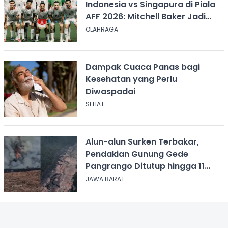
Indonesia vs Singapura di Piala
AFF 2026: Mitchell Baker Jadi
Andalan Lini Depan
OLAHRAGA
Dampak Cuaca Panas bagi
Kesehatan yang Perlu
Diwaspadai
SEHAT
Alun-alun Surken Terbakar,
Pendakian Gunung Gede
Pangrango Ditutup hingga 11
Agustus 2026
JAWA BARAT