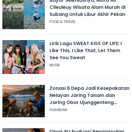
Bayar Seikhlasnya, Mata Air
Cileuleuy Wisata Alam Murah di
Subang Untuk Libur Akhir Pekan
FOOD & TRAVEL
Lirik Lagu SWEAT KISS OF LIFE: I
Like This, I Like That, Let Them
See You Sweat
MUSIK
Zonasi 6 Depa Jadi Kesepakatan
Nelayan Jaring Tanam dan
Jaring Obor Ujunggenteng
Sukabumi
SUKABUMI
Dinas PU Evaluasi Pengaspalan