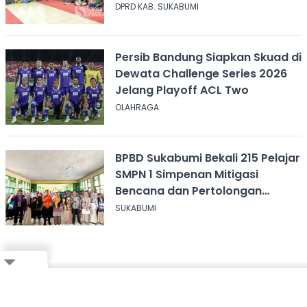
Penolakan Konser Reggae
DPRD KAB. SUKABUMI
Persib Bandung Siapkan Skuad di
Dewata Challenge Series 2026
Jelang Playoff ACL Two
OLAHRAGA
BPBD Sukabumi Bekali 215 Pelajar
SMPN 1 Simpenan Mitigasi
Bencana dan Pertolongan
Psikologis
SUKABUMI
Close
Ikuti Whatsapp Channel Kami,
Klik Disini!