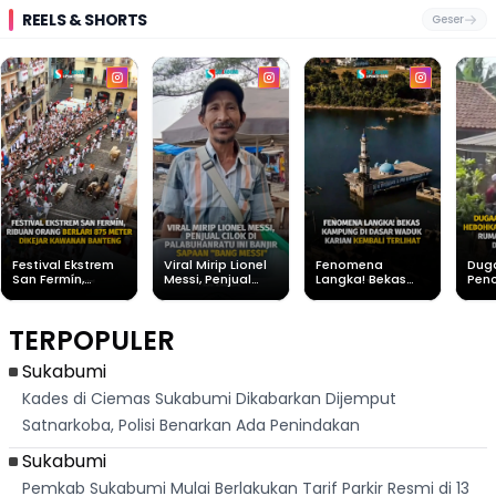
REELS & SHORTS
Geser
Festival Ekstrem
Viral Mirip Lionel
Fenomena
Dug
San Fermín,
Messi, Penjual
Langka! Bekas
Pen
Ribuan Orang
Cilok di
Kampung di
Heb
Berlari 875 Meter
Palabuhanratu Ini
Dasar Waduk
Sim
Dikejar Kawanan
Banjir Sapaan
Karian Kembali
Suk
TERPOPULER
Banteng
"Bang Messi"
Terlihat
Terd
Dik
Sukabumi
Kades di Ciemas Sukabumi Dikabarkan Dijemput
Satnarkoba, Polisi Benarkan Ada Penindakan
Sukabumi
Pemkab Sukabumi Mulai Berlakukan Tarif Parkir Resmi di 13