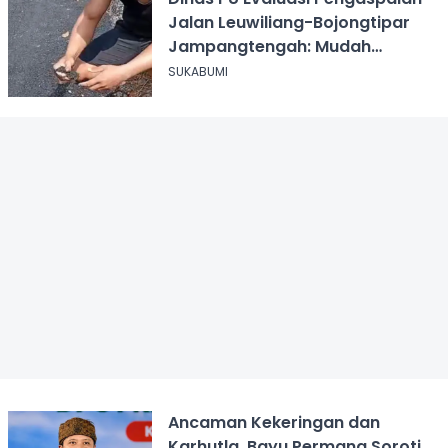
Jalan Leuwiliang-Bojongtipar
Jampangtengah: Mudah
Mengelupas
SUKABUMI
Ancaman Kekeringan dan
Karhutla, Bayu Permana Soroti