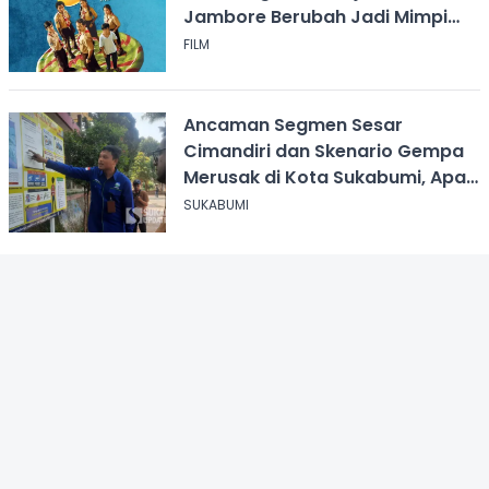
Jambore Berubah Jadi Mimpi
Buruk
FILM
Ancaman Segmen Sesar
Cimandiri dan Skenario Gempa
Merusak di Kota Sukabumi, Apa
yang Harus Dilakukan?
SUKABUMI