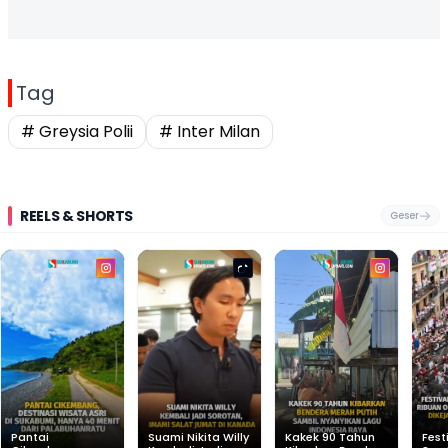
Tag
# Greysia Polii
# Inter Milan
REELS & SHORTS
Geser
Pantai
Suami Nikita Willy
Kakek 90 Tahun
Fest