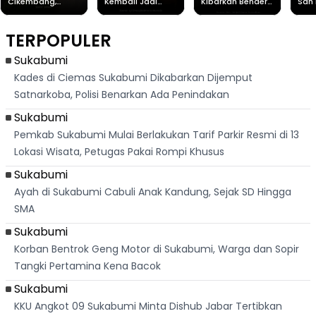
Cikembang,
Kembali Jadi
Kibarkan Bendera
San 
Destinasi Wisata
Sorotan, Imami
Merah Putih
Rib
Asri Di Sukabumi,
Salat Jumat Di
Sambil Nyanyikan
Berl
Hanya 40 Menit
Kanada
Lagu Indonesia
Dike
TERPOPULER
Dari
Raya
Ban
Palabuhanratu
Sukabumi
Kades di Ciemas Sukabumi Dikabarkan Dijemput
Satnarkoba, Polisi Benarkan Ada Penindakan
Sukabumi
Pemkab Sukabumi Mulai Berlakukan Tarif Parkir Resmi di 13
Lokasi Wisata, Petugas Pakai Rompi Khusus
Sukabumi
Ayah di Sukabumi Cabuli Anak Kandung, Sejak SD Hingga
SMA
Sukabumi
Korban Bentrok Geng Motor di Sukabumi, Warga dan Sopir
Tangki Pertamina Kena Bacok
Sukabumi
KKU Angkot 09 Sukabumi Minta Dishub Jabar Tertibkan