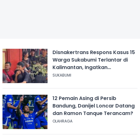
Disnakertrans Respons Kasus 15
Warga Sukabumi Terlantar di
Kalimantan, Ingatkan
Pentingnya Perjanjian Kerja
SUKABUMI
12 Pemain Asing di Persib
Bandung, Danijel Loncar Datang
dan Ramon Tanque Terancam?
OLAHRAGA