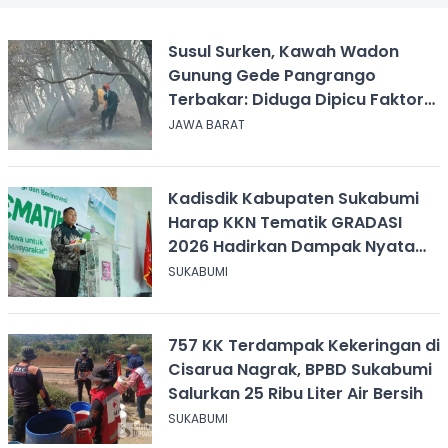
Susul Surken, Kawah Wadon
Gunung Gede Pangrango
Terbakar: Diduga Dipicu Faktor
Alam
JAWA BARAT
Kadisdik Kabupaten Sukabumi
Harap KKN Tematik GRADASI
2026 Hadirkan Dampak Nyata
bagi Masyarakat
SUKABUMI
757 KK Terdampak Kekeringan di
Cisarua Nagrak, BPBD Sukabumi
Salurkan 25 Ribu Liter Air Bersih
SUKABUMI