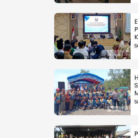
E
P
K
S
H
S
S
P