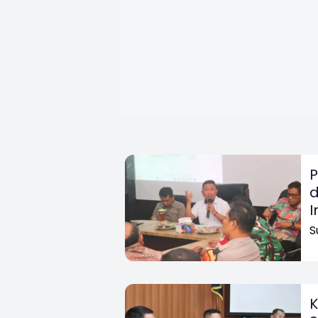
P
d
I
S
K