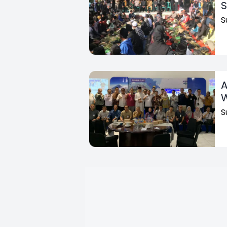
S
S
A
W
S