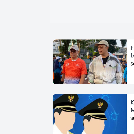
F
L
S
K
M
S