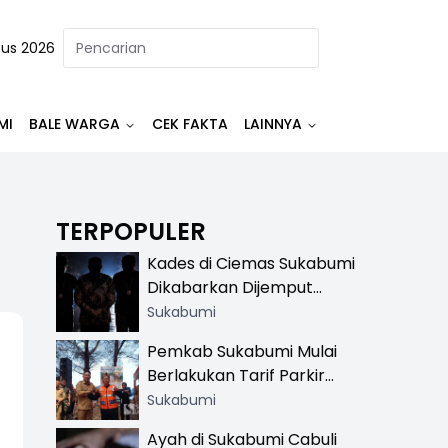
tus 2026
MI
BALE WARGA
CEK FAKTA
LAINNYA
TERPOPULER
Kades di Ciemas Sukabumi
Dikabarkan Dijemput
Satnarkoba, Polisi
Sukabumi
Benarkan Ada Penindakan
Pemkab Sukabumi Mulai
Berlakukan Tarif Parkir
Resmi di 13 Lokasi Wisata,
Sukabumi
Petugas Pakai Rompi
Ayah di Sukabumi Cabuli
Khusus