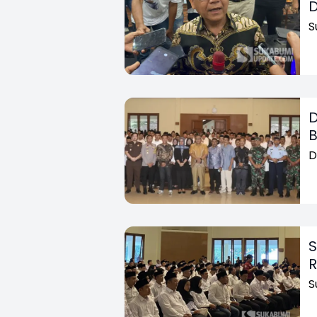
D
S
D
B
D
S
R
S