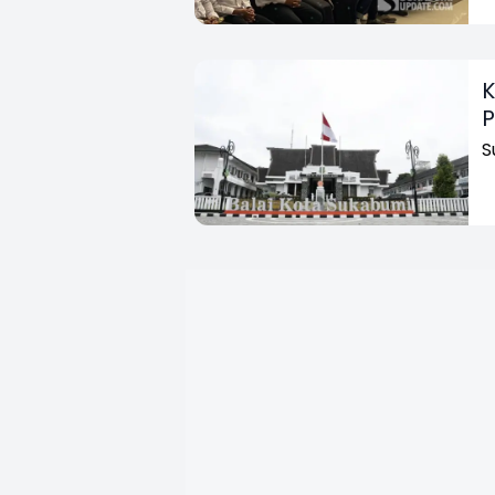
K
P
S