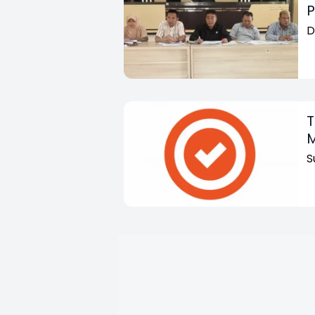
P
D
T
M
S