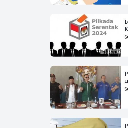
L
K
S
P
u
S
P