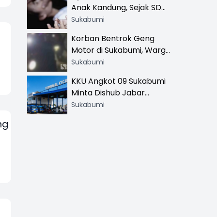
Anak Kandung, Sejak SD
Hingga SMA
Sukabumi
Korban Bentrok Geng
Motor di Sukabumi, Warga
dan Sopir Tangki
Sukabumi
Pertamina Kena Bacok
KKU Angkot 09 Sukabumi
Minta Dishub Jabar
Tertibkan Trayek Ciawi-
Sukabumi
Cicurug: Ancam Mogok
ng
Narik