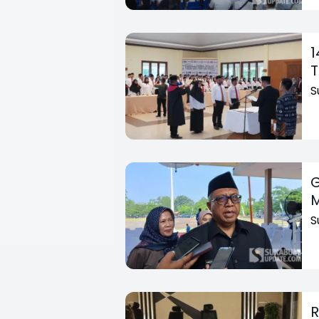
1
T
S
G
M
S
R