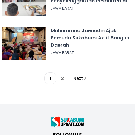
Penyelenggaraan Pesantren di
Sukabumi
JAWA BARAT
Muhammad Jaenudin Ajak
Pemuda Sukabumi Aktif Bangun
Daerah
JAWA BARAT
1
2
Next
FOLLOW US