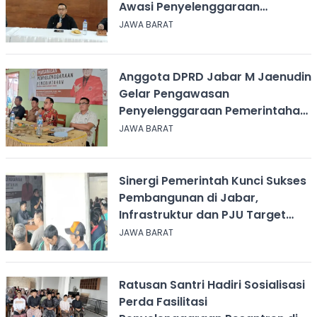
Awasi Penyelenggaraan
Pemerintahan
JAWA BARAT
Anggota DPRD Jabar M Jaenudin
Gelar Pengawasan
Penyelenggaraan Pemerintahan
di Parungkuda
JAWA BARAT
Sinergi Pemerintah Kunci Sukses
Pembangunan di Jabar,
Infrastruktur dan PJU Target
Selesai 2027
JAWA BARAT
Ratusan Santri Hadiri Sosialisasi
Perda Fasilitasi