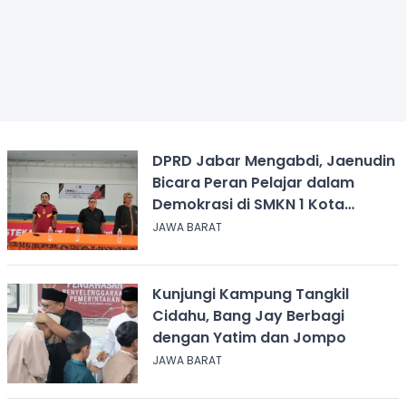
DPRD Jabar Mengabdi, Jaenudin
Bicara Peran Pelajar dalam
Demokrasi di SMKN 1 Kota
Sukabumi
JAWA BARAT
Kunjungi Kampung Tangkil
Cidahu, Bang Jay Berbagi
dengan Yatim dan Jompo
JAWA BARAT