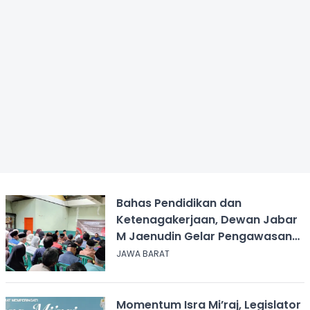
Bahas Pendidikan dan
Ketenagakerjaan, Dewan Jabar
M Jaenudin Gelar Pengawasan
di Cimahi Sukabumi
JAWA BARAT
Momentum Isra Mi’raj, Legislator