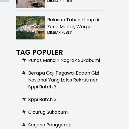
MIMBAR PUBLIK
Bolong! Bahaya Bagi
Pengendara
Belasan Tahun Hidup di
Zona Merah, Warga
MIMBAR PUBLIK
Kampung Nangewer
Purabaya Masih
Menanti Kepastian
TAG POPULER
Relokasi
#
Punas Mandiri Nagrak Sukabumi
#
Berapa Gaji Pegawai Badan Gizi
Nasional Yang Lolos Rekrutmen
Sppi Batch 3
#
Sppi Batch 3
l
#
Cicurug Sukabumi
#
Sarjana Penggerak