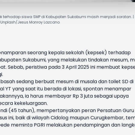
k terhadap siswa SMP di Kabupaten Sukabumi masih menjadi sorotan. | 
Unplash/Jesus Monroy Lazcano
enamparan seorang kepala sekolah (kepsek) terhadap
Kabupaten Sukabumi, yang melakukan tindakan mesum, m
t. Sebab, peristiwa pada 3 April 2025 ini membuat keps
i.
p basah sedang berbuat mesum di musala dan toilet SD di
al YT yang saat itu berada di lokasi, spontan menampar
dakannyya, ia harus membayar Rp 3 juta sebagai upaya
ecara kekeluargaan.
ndi (45 tahun), mempertanyakan peran Persatuan Guru
sus ini, baik di wilayah Cidolog maupun Curugkembar, te
 Dede meminta PGRI melakukan pendampingan dan lang