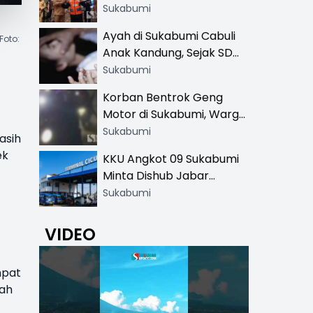
Resmi di 13 Lokasi Wisata,
Sukabumi
Petugas Pakai Rompi
Ayah di Sukabumi Cabuli
Foto:
Khusus
Anak Kandung, Sejak SD
Hingga SMA
Sukabumi
Korban Bentrok Geng
Motor di Sukabumi, Warga
dan Sopir Tangki
Sukabumi
asih
Pertamina Kena Bacok
ek
KKU Angkot 09 Sukabumi
Minta Dishub Jabar
Tertibkan Trayek Ciawi-
Sukabumi
Cicurug: Ancam Mogok
Narik
VIDEO
mpat
kah