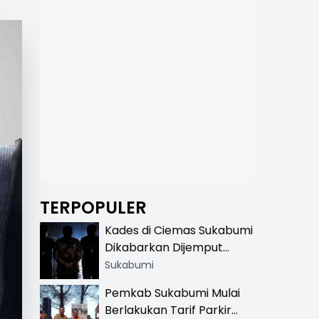
TERPOPULER
Kades di Ciemas Sukabumi
Dikabarkan Dijemput
Satnarkoba, Polisi
Sukabumi
Benarkan Ada Penindakan
Pemkab Sukabumi Mulai
Berlakukan Tarif Parkir