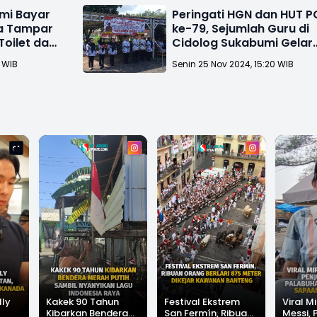
mi Bayar
Peringati HGN dan HUT P
ra Tampar
ke-79, Sejumlah Guru di
Toilet dan
Cidolog Sukabumi Gelar
Upacara
1 WIB
Senin 25 Nov 2024, 15:20 WIB
lly
Kakek 90 Tahun
Festival Ekstrem
Viral Mi
Kibarkan Bendera
San Fermín, Ribuan
Messi, 