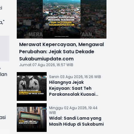
i
,"
Merawat Kepercayaan, Mengawal
Perubahan: Jejak Satu Dekade
Sukabumiupdate.com
Jumat 07 Agu 2026, 16:57 WIB
,
lan
Senin 03 Agu 2026, 16:26 WIB
Hilangnya Jejak
Kejayaan: Saat Teh
Parakansalak Kuasai
Pasar Eropa, Kini Tinggal
Sejarah
Minggu 02 Agu 2026, 19:44
WIB
asi
Widal: Sandi Lama yang
Masih Hidup di Sukabumi