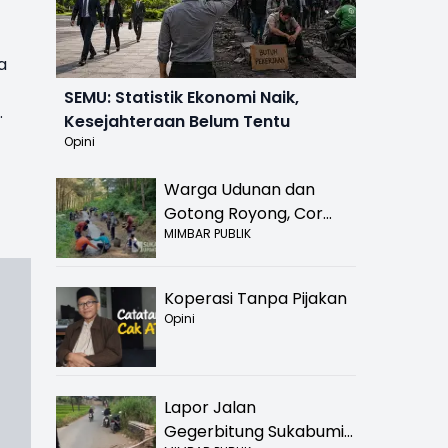
a
SEMU: Statistik Ekonomi Naik,
.
Kesejahteraan Belum Tentu
Opini
Warga Udunan dan
Gotong Royong, Cor
MIMBAR PUBLIK
Jalan Hancur di
Nyalindung Sukabumi
Koperasi Tanpa Pijakan
Opini
Lapor Jalan
Gegerbitung Sukabumi