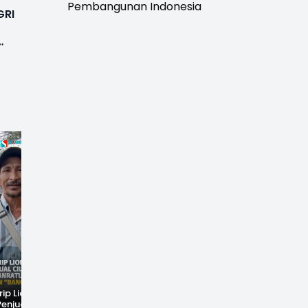
Pembangunan Indonesia
GRI
rip Lionel
Fenomena Langka!
Dugaan Penc*bulan
Penjual Cilok
Bekas Kampung di
Anak Hebohkan