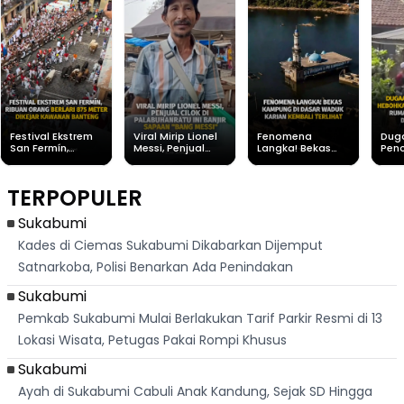
Festival Ekstrem
Viral Mirip Lionel
Fenomena
Dug
San Fermín,
Messi, Penjual
Langka! Bekas
Pen
Ribuan Orang
Cilok di
Kampung di
Heb
Berlari 875 Meter
Palabuhanratu Ini
Dasar Waduk
Sim
Dikejar Kawanan
Banjir Sapaan
Karian Kembali
Suk
TERPOPULER
Banteng
"Bang Messi"
Terlihat
Terd
Dik
Sukabumi
Kades di Ciemas Sukabumi Dikabarkan Dijemput
Satnarkoba, Polisi Benarkan Ada Penindakan
Sukabumi
Pemkab Sukabumi Mulai Berlakukan Tarif Parkir Resmi di 13
Lokasi Wisata, Petugas Pakai Rompi Khusus
Sukabumi
Ayah di Sukabumi Cabuli Anak Kandung, Sejak SD Hingga