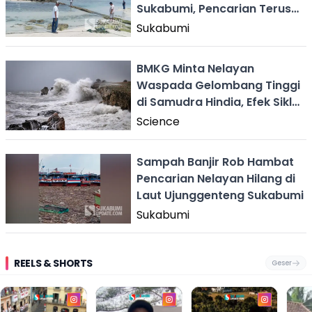
Sukabumi, Pencarian Terus
Dilakukan
Sukabumi
BMKG Minta Nelayan
Waspada Gelombang Tinggi
di Samudra Hindia, Efek Siklon
Tropis Courtney
Science
Sampah Banjir Rob Hambat
Pencarian Nelayan Hilang di
Laut Ujunggenteng Sukabumi
Sukabumi
REELS & SHORTS
Geser