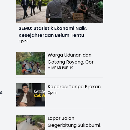
SEMU: Statistik Ekonomi Naik,
Kesejahteraan Belum Tentu
Opini
Warga Udunan dan
Gotong Royong, Cor
MIMBAR PUBLIK
Jalan Hancur di
Nyalindung Sukabumi
Koperasi Tanpa Pijakan
us
Opini
7
Lapor Jalan
Gegerbitung Sukabumi