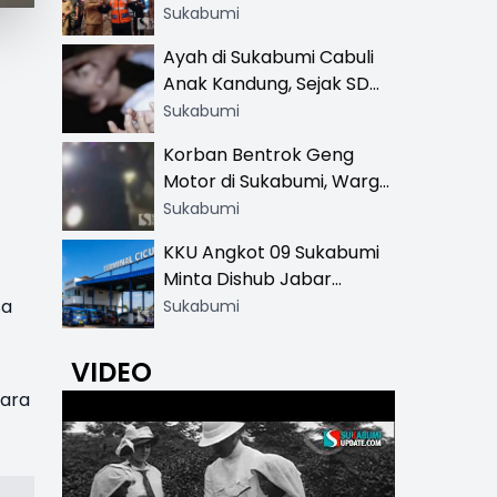
Resmi di 13 Lokasi Wisata,
Sukabumi
Petugas Pakai Rompi
Ayah di Sukabumi Cabuli
Khusus
Anak Kandung, Sejak SD
Hingga SMA
Sukabumi
Korban Bentrok Geng
Motor di Sukabumi, Warga
dan Sopir Tangki
Sukabumi
Pertamina Kena Bacok
KKU Angkot 09 Sukabumi
Minta Dishub Jabar
Tertibkan Trayek Ciawi-
sa
Sukabumi
Cicurug: Ancam Mogok
Narik
VIDEO
para