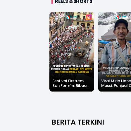
REELS & SHORTS
Festival Ekstrem
Viral Mirip Lione
San Fermín, Ribuan
Messi, Penjual 
Orang Berlari 875
di Palabuhanrat
Meter Dikejar
Banjir Sapaan 
Kawanan Banteng
Messi"
BERITA TERKINI