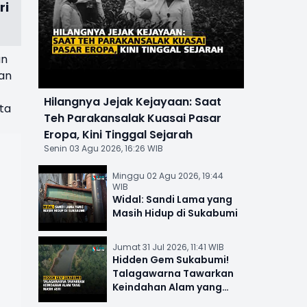
ri
an
an
Hilangnya Jejak Kejayaan: Saat
ta
Teh Parakansalak Kuasai Pasar
Eropa, Kini Tinggal Sejarah
Senin 03 Agu 2026, 16:26 WIB
Minggu 02 Agu 2026, 19:44
WIB
Widal: Sandi Lama yang
Masih Hidup di Sukabumi
Jumat 31 Jul 2026, 11:41 WIB
Hidden Gem Sukabumi!
Talagawarna Tawarkan
Keindahan Alam yang
Masih Asri