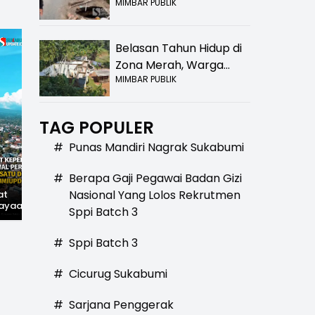
MIMBAR PUBLIK
Bolong! Bahaya Bagi
Pengendara
Belasan Tahun Hidup di
Zona Merah, Warga
MIMBAR PUBLIK
Kampung Nangewer
Purabaya Masih
Menanti Kepastian
TAG POPULER
Relokasi
#
Punas Mandiri Nagrak Sukabumi
#
Berapa Gaji Pegawai Badan Gizi
Nasional Yang Lolos Rekrutmen
at
Hilangnya Jejak
Widal: Sandi Lama
ayaan,
Kejayaan: Saat Teh
yang Masih Hidup di
Sppi Batch 3
wal
Parakansalak
Sukabumi
han: Jejak
Kuasai Pasar Eropa,
ekade
Kini Tinggal Sejarah
#
Sppi Batch 3
miupdate.com
#
Cicurug Sukabumi
#
Sarjana Penggerak