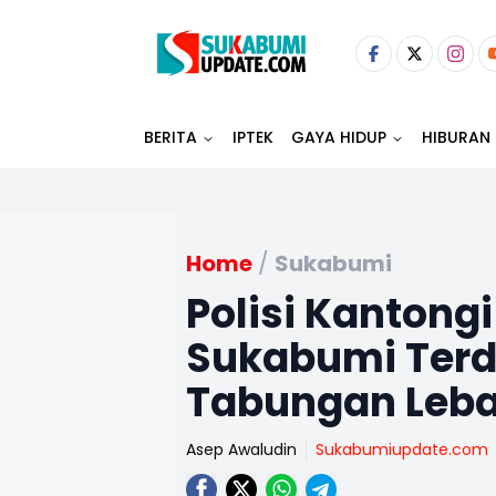
BERITA
IPTEK
GAYA HIDUP
HIBURAN
Home
/
Sukabumi
Polisi Kantongi
Sukabumi Ter
Tabungan Leba
Asep Awaludin
Sukabumiupdate.com