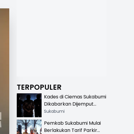
TERPOPULER
Kades di Ciemas Sukabumi
Dikabarkan Dijemput
Satnarkoba, Polisi
Sukabumi
Benarkan Ada Penindakan
Pemkab Sukabumi Mulai
Berlakukan Tarif Parkir