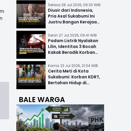
Selasa 28 Jul 2026, 09:30 WIB
Diusir dari Indonesia,
am
Pria Asal Sukabumi Ini
n
Justru Bangun Kerajaan
Hotel Mewah Dunia
h
Senin 27 Jul 2026, 09:41 WIB
Padam Listrik Nyalakan
Lilin, Identitas 3 Bocah
Kakak Beradik Korban
Kebakaran di Nyalindung
Kamis 23 Jul 2026, 21:04 WIB
Cerita Meti di Kota
Sukabumi: Korban KDRT,
Bertahan Hidup di
Musala-MCK Bersama 2
Anaknya
BALE WARGA