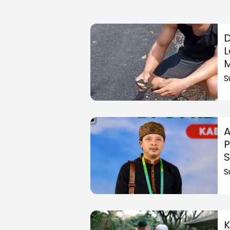
D
L
S
A
P
S
K