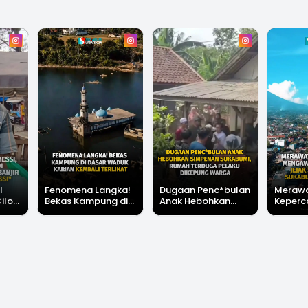
l
Fenomena Langka!
Dugaan Penc*bulan
Meraw
Cilok
Bekas Kampung di
Anak Hebohkan
Keperc
u Ini
Dasar Waduk Karian
Simpenan
Menga
"Bang
Kembali Terlihat
Sukabumi, Rumah
Peruba
Terduga Pelaku
Satu D
Dikepung Warga
Sukabu