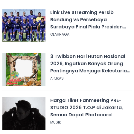
Link Live Streaming Persib
Bandung vs Persebaya
Surabaya Final Piala Presiden
2026, Kick-off Pukul 20.00 WIB
OLAHRAGA
3 Twibbon Hari Hutan Nasional
2026, Ingatkan Banyak Orang
Pentingnya Menjaga Kelestarian
Hutan
APLIKASI
Harga Tiket Fanmeeting PRE-
STUDIO 2026 T.O.P di Jakarta,
Semua Dapat Photocard
MUSIK