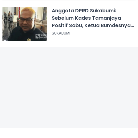
Anggota DPRD Sukabumi:
Sebelum Kades Tamanjaya
Positif Sabu, Ketua Bumdesnya
Juga Terjerat Dugaan Narkoba
SUKABUMI