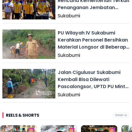
Rencana Kementerian Terkait
Penanganan Jembatan
Bojongkopo
Sukabumi
PU Wilayah IV Sukabumi
Kerahkan Personel Bersihkan
Material Longsor di Beberapa
Lokasi di Palabuhanratu
Sukabumi
Jalan Cigulusur Sukabumi
Kembali Bisa Dilewati
Pascalongsor, UPTD PU Minta
Warga Tetap Waspada
Sukabumi
REELS & SHORTS
Geser