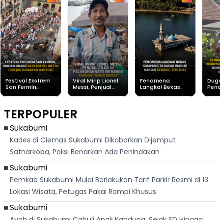
Festival Ekstrem
Viral Mirip Lionel
Fenomena
Dug
San Fermín,
Messi, Penjual
Langka! Bekas
Pen
Ribuan Orang
Cilok di
Kampung di
Heb
Berlari 875 Meter
Palabuhanratu Ini
Dasar Waduk
Sim
Dikejar Kawanan
Banjir Sapaan
Karian Kembali
Suk
TERPOPULER
Banteng
"Bang Messi"
Terlihat
Terd
Dik
Sukabumi
Kades di Ciemas Sukabumi Dikabarkan Dijemput
Satnarkoba, Polisi Benarkan Ada Penindakan
Sukabumi
Pemkab Sukabumi Mulai Berlakukan Tarif Parkir Resmi di 13
Lokasi Wisata, Petugas Pakai Rompi Khusus
Sukabumi
Ayah di Sukabumi Cabuli Anak Kandung, Sejak SD Hingga