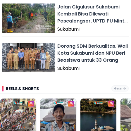
Jalan Cigulusur Sukabumi
Kembali Bisa Dilewati
Pascalongsor, UPTD PU Minta
Warga Tetap Waspada
Sukabumi
Dorong SDM Berkualitas, Wali
Kota Sukabumi dan NPU Beri
Beasiswa untuk 33 Orang
Sukabumi
REELS & SHORTS
Geser