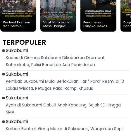
Festival Ekstrem
Viral Mirip Lionel
Fenomena
Dug
San Fermín,
Messi, Penjual
Langka! Bekas
Pen
Ribuan Orang
Cilok di
Kampung di
Heb
Berlari 875 Meter
Palabuhanratu Ini
Dasar Waduk
Sim
Dikejar Kawanan
Banjir Sapaan
Karian Kembali
Suk
TERPOPULER
Banteng
"Bang Messi"
Terlihat
Terd
Dik
Sukabumi
Kades di Ciemas Sukabumi Dikabarkan Dijemput
Satnarkoba, Polisi Benarkan Ada Penindakan
Sukabumi
Pemkab Sukabumi Mulai Berlakukan Tarif Parkir Resmi di 13
Lokasi Wisata, Petugas Pakai Rompi Khusus
Sukabumi
Ayah di Sukabumi Cabuli Anak Kandung, Sejak SD Hingga
SMA
Sukabumi
Korban Bentrok Geng Motor di Sukabumi, Warga dan Sopir