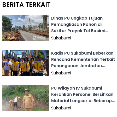
BERITA TERKAIT
Dinas PU Ungkap Tujuan
Pemangkasan Pohon di
Sekitar Proyek Tol Bocimi
Seksi 3 Nagrak
Sukabumi
Kadis PU Sukabumi Beberkan
Rencana Kementerian Terkait
Penanganan Jembatan
Bojongkopo
Sukabumi
PU Wilayah IV Sukabumi
Kerahkan Personel Bersihkan
Material Longsor di Beberapa
Lokasi di Palabuhanratu
Sukabumi