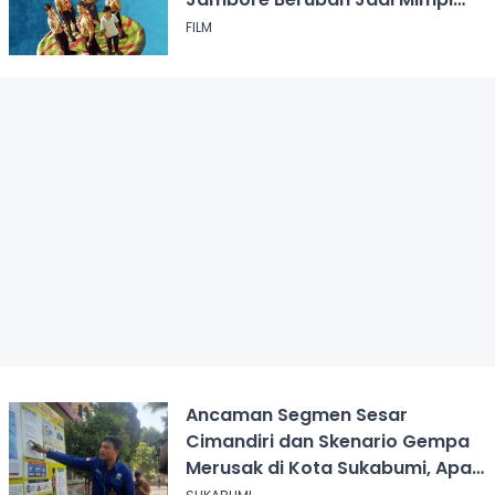
Buruk
FILM
Ancaman Segmen Sesar
Cimandiri dan Skenario Gempa
Merusak di Kota Sukabumi, Apa
yang Harus Dilakukan?