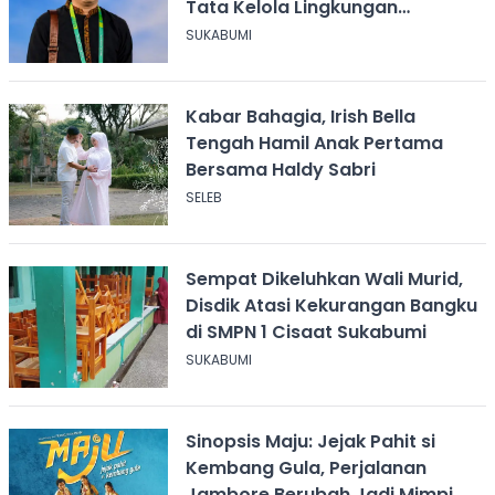
Tata Kelola Lingkungan
Sukabumi
SUKABUMI
Kabar Bahagia, Irish Bella
Tengah Hamil Anak Pertama
Bersama Haldy Sabri
SELEB
Sempat Dikeluhkan Wali Murid,
Disdik Atasi Kekurangan Bangku
di SMPN 1 Cisaat Sukabumi
SUKABUMI
Sinopsis Maju: Jejak Pahit si
Kembang Gula, Perjalanan
Jambore Berubah Jadi Mimpi