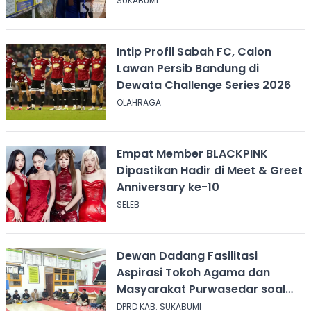
SUKABUMI
Intip Profil Sabah FC, Calon
Lawan Persib Bandung di
Dewata Challenge Series 2026
OLAHRAGA
Empat Member BLACKPINK
Dipastikan Hadir di Meet & Greet
Anniversary ke-10
SELEB
Dewan Dadang Fasilitasi
Aspirasi Tokoh Agama dan
Masyarakat Purwasedar soal
Penolakan Konser Reggae
DPRD KAB. SUKABUMI