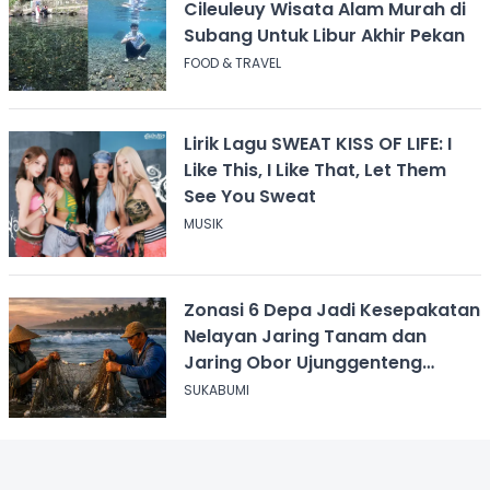
Cileuleuy Wisata Alam Murah di
Subang Untuk Libur Akhir Pekan
FOOD & TRAVEL
Lirik Lagu SWEAT KISS OF LIFE: I
Like This, I Like That, Let Them
See You Sweat
MUSIK
Zonasi 6 Depa Jadi Kesepakatan
Nelayan Jaring Tanam dan
Jaring Obor Ujunggenteng
Sukabumi
SUKABUMI