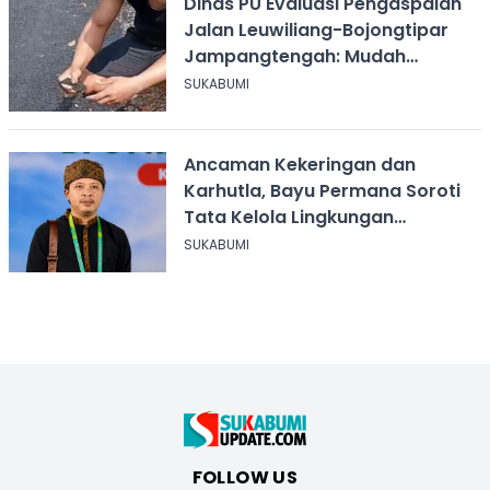
Dinas PU Evaluasi Pengaspalan
Jalan Leuwiliang-Bojongtipar
Jampangtengah: Mudah
Mengelupas
SUKABUMI
Ancaman Kekeringan dan
Karhutla, Bayu Permana Soroti
Tata Kelola Lingkungan
Sukabumi
SUKABUMI
FOLLOW US