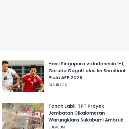
Hasil Singapura vs Indonesia 1-1,
Garuda Gagal Lolos ke Semifinal
Piala AFF 2026
OLAHRAGA
Tanah Labil, TPT Proyek
Jembatan Cikalomeran
Warungkiara Sukabumi Ambruk
Saat Pengurugan
SUKABUMI