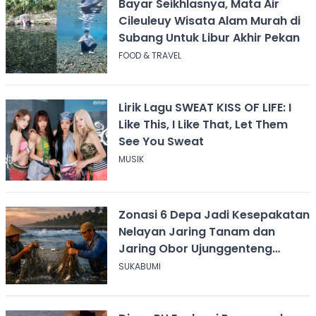
Bayar Seikhlasnya, Mata Air
Cileuleuy Wisata Alam Murah di
Subang Untuk Libur Akhir Pekan
FOOD & TRAVEL
Lirik Lagu SWEAT KISS OF LIFE: I
Like This, I Like That, Let Them
See You Sweat
MUSIK
Zonasi 6 Depa Jadi Kesepakatan
Nelayan Jaring Tanam dan
Jaring Obor Ujunggenteng
Sukabumi
SUKABUMI