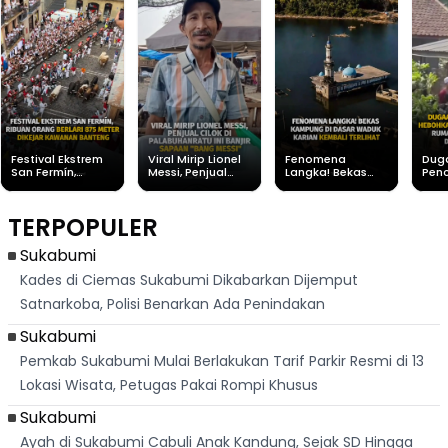
Festival Ekstrem
Viral Mirip Lionel
Fenomena
Dug
San Fermín,
Messi, Penjual
Langka! Bekas
Pen
Ribuan Orang
Cilok di
Kampung di
Heb
Berlari 875 Meter
Palabuhanratu Ini
Dasar Waduk
Sim
Dikejar Kawanan
Banjir Sapaan
Karian Kembali
Suk
TERPOPULER
Banteng
"Bang Messi"
Terlihat
Terd
Dik
Sukabumi
Kades di Ciemas Sukabumi Dikabarkan Dijemput
Satnarkoba, Polisi Benarkan Ada Penindakan
Sukabumi
Pemkab Sukabumi Mulai Berlakukan Tarif Parkir Resmi di 13
Lokasi Wisata, Petugas Pakai Rompi Khusus
Sukabumi
Ayah di Sukabumi Cabuli Anak Kandung, Sejak SD Hingga