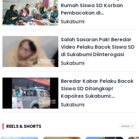
Rumah Siswa SD Korban
Pembacokan di
Palabuhanratu
Sukabumi
Salah Sasaran Pak! Beredar
Video Pelaku Bacok Siswa SD
di Sukabumi Diinterogasi
Sukabumi
Beredar Kabar Pelaku Bacok
Siswa SD Ditangkap!
Kapolres Sukabumi:
Secepatnya Rilis
Sukabumi
REELS & SHORTS
Geser