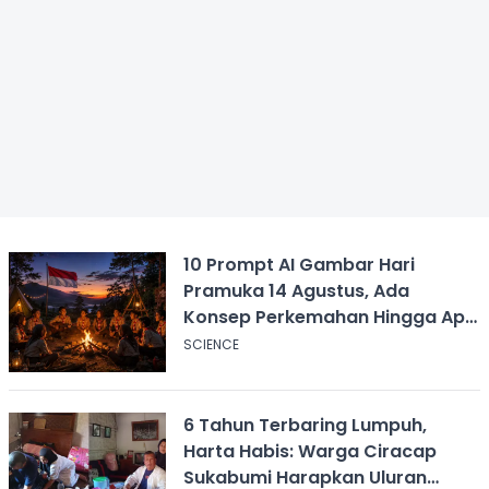
10 Prompt AI Gambar Hari
Pramuka 14 Agustus, Ada
Konsep Perkemahan Hingga Api
Unggun
SCIENCE
6 Tahun Terbaring Lumpuh,
Harta Habis: Warga Ciracap
Sukabumi Harapkan Uluran