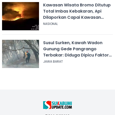
Kawasan Wisata Bromo Ditutup
Total Imbas Kebakaran, Api
Dilaporkan Capai Kawasan
Sabana
NASIONAL
Susul Surken, Kawah Wadon
Gunung Gede Pangrango
Terbakar: Diduga Dipicu Faktor
Alam
JAWA BARAT