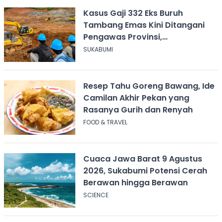
Kasus Gaji 332 Eks Buruh
Tambang Emas Kini Ditangani
Pengawas Provinsi,
Disnakertrans Sukabumi Terus
SUKABUMI
Dampingi
Resep Tahu Goreng Bawang, Ide
Camilan Akhir Pekan yang
Rasanya Gurih dan Renyah
FOOD & TRAVEL
Cuaca Jawa Barat 9 Agustus
2026, Sukabumi Potensi Cerah
Berawan hingga Berawan
SCIENCE