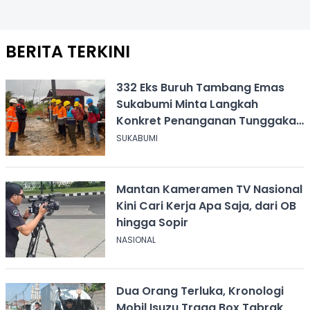
BERITA TERKINI
332 Eks Buruh Tambang Emas
Sukabumi Minta Langkah
Konkret Penanganan Tunggakan
Gaji Rp8,4 Miliar
SUKABUMI
Mantan Kameramen TV Nasional
Kini Cari Kerja Apa Saja, dari OB
hingga Sopir
NASIONAL
Dua Orang Terluka, Kronologi
Mobil Isuzu Traga Box Tabrak