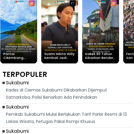
Pantai
Suami Nikita Willy
Kakek 90 Tahun
Fest
Cikembang,
Kembali Jadi
Kibarkan Bendera
San 
Destinasi Wisata
Sorotan, Imami
Merah Putih
Rib
Asri Di Sukabumi,
Salat Jumat Di
Sambil Nyanyikan
Berl
Hanya 40 Menit
Kanada
Lagu Indonesia
Dike
TERPOPULER
Dari
Raya
Ban
Palabuhanratu
Sukabumi
Kades di Ciemas Sukabumi Dikabarkan Dijemput
Satnarkoba, Polisi Benarkan Ada Penindakan
Sukabumi
Pemkab Sukabumi Mulai Berlakukan Tarif Parkir Resmi di 13
Lokasi Wisata, Petugas Pakai Rompi Khusus
Sukabumi