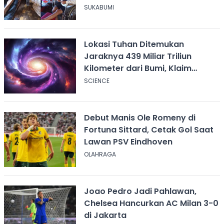
Tangan KDM
SUKABUMI
Lokasi Tuhan Ditemukan
Jaraknya 439 Miliar Triliun
Kilometer dari Bumi, Klaim
Ilmuwan Harvard
SCIENCE
Debut Manis Ole Romeny di
Fortuna Sittard, Cetak Gol Saat
Lawan PSV Eindhoven
OLAHRAGA
Joao Pedro Jadi Pahlawan,
Chelsea Hancurkan AC Milan 3-0
di Jakarta