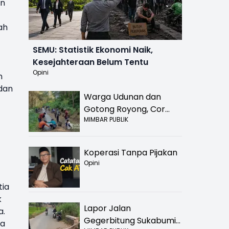
an
ah
SEMU: Statistik Ekonomi Naik,
Kesejahteraan Belum Tentu
Opini
n
dan
Warga Udunan dan
Gotong Royong, Cor
MIMBAR PUBLIK
Jalan Hancur di
Nyalindung Sukabumi
Koperasi Tanpa Pijakan
Opini
tia
k
Lapor Jalan
a.
Gegerbitung Sukabumi
ra