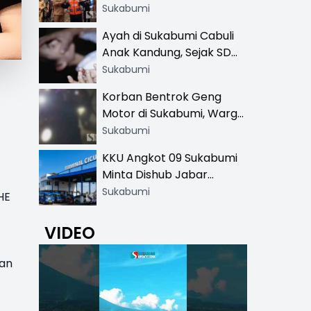
Resmi di 13 Lokasi Wisata,
Sukabumi
Petugas Pakai Rompi
Ayah di Sukabumi Cabuli
Khusus
Anak Kandung, Sejak SD
Hingga SMA
Sukabumi
Korban Bentrok Geng
Motor di Sukabumi, Warga
dan Sopir Tangki
Sukabumi
Pertamina Kena Bacok
KKU Angkot 09 Sukabumi
Minta Dishub Jabar
Tertibkan Trayek Ciawi-
Sukabumi
HE
Cicurug: Ancam Mogok
Narik
VIDEO
an