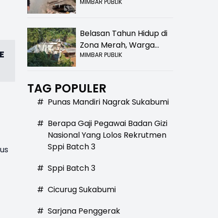
MIMBAR PUBLIK
Bolong! Bahaya Bagi
Pengendara
Belasan Tahun Hidup di
Zona Merah, Warga
E
MIMBAR PUBLIK
Kampung Nangewer
Purabaya Masih
Menanti Kepastian
TAG POPULER
Relokasi
#
Punas Mandiri Nagrak Sukabumi
#
Berapa Gaji Pegawai Badan Gizi
Nasional Yang Lolos Rekrutmen
Sppi Batch 3
rus
#
Sppi Batch 3
#
Cicurug Sukabumi
#
Sarjana Penggerak