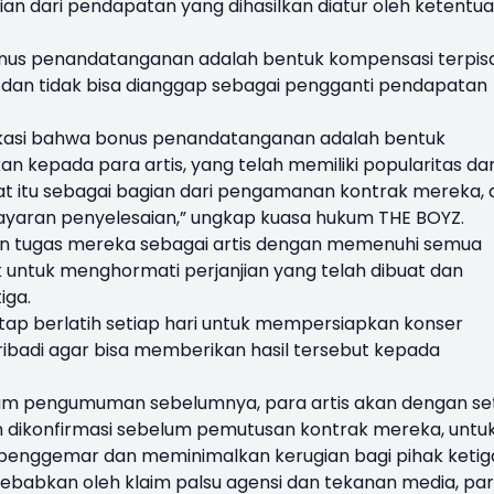
 dari pendapatan yang dihasilkan diatur oleh ketentu
us penandatanganan adalah bentuk kompensasi terpis
 dan tidak bisa dianggap sebagai pengganti pendapatan
ifikasi bahwa bonus penandatanganan adalah bentuk
n kepada para artis, yang telah memiliki popularitas da
at itu sebagai bagian dari pengamanan kontrak mereka, 
ayaran penyelesaian,” ungkap kuasa hukum THE BOYZ.
an tugas mereka sebagai artis dengan memenuhi semua
untuk menghormati perjanjian yang telah dibuat dan
iga.
ap berlatih setiap hari untuk mempersiapkan konser
badi agar bisa memberikan hasil tersebut kepada
lam pengumuman sebelumnya, para artis akan dengan se
 dikonfirmasi sebelum pemutusan kontrak mereka, untu
penggemar dan meminimalkan kerugian bagi pihak ketig
isebabkan oleh klaim palsu agensi dan tekanan media, pa