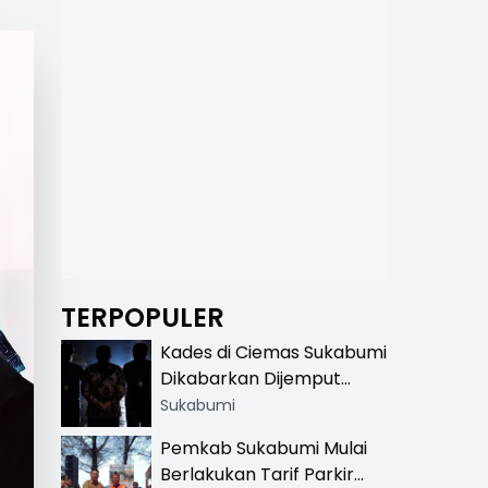
TERPOPULER
Kades di Ciemas Sukabumi
Dikabarkan Dijemput
Satnarkoba, Polisi
Sukabumi
Benarkan Ada Penindakan
Pemkab Sukabumi Mulai
Berlakukan Tarif Parkir