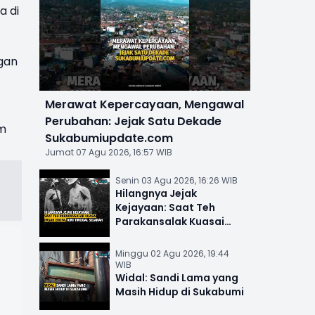
a di
gan
Merawat Kepercayaan, Mengawal
Perubahan: Jejak Satu Dekade
im
Sukabumiupdate.com
Jumat 07 Agu 2026, 16:57 WIB
Senin 03 Agu 2026, 16:26 WIB
Hilangnya Jejak
Kejayaan: Saat Teh
Parakansalak Kuasai
Pasar Eropa, Kini Tinggal
Sejarah
Minggu 02 Agu 2026, 19:44
WIB
Widal: Sandi Lama yang
Masih Hidup di Sukabumi