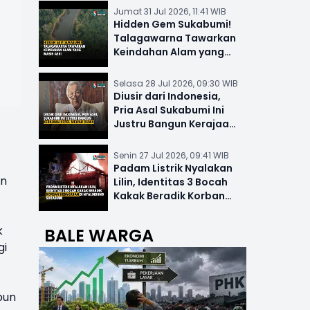
Jumat 31 Jul 2026, 11:41 WIB
Hidden Gem Sukabumi!
Talagawarna Tawarkan
Keindahan Alam yang
Masih Asri
Selasa 28 Jul 2026, 09:30 WIB
Diusir dari Indonesia,
Pria Asal Sukabumi Ini
Justru Bangun Kerajaan
Hotel Mewah Dunia
Senin 27 Jul 2026, 09:41 WIB
Padam Listrik Nyalakan
an
Lilin, Identitas 3 Bocah
Kakak Beradik Korban
Kebakaran di Nyalindung
k
BALE WARGA
gi
pun