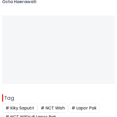
Octa Haerawati
Tag
# Kiky Saputri
# NCT Wish
# Lapor Pak
# NCT WISH di Lapor Pak