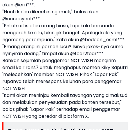
akun @erri***.
"Nanti kalau dilecehin ngamuk," balas akun
@nana.syech***.
"Entah artis atau orang biasa, tapi kalo bercanda
mengarah ke situ, bikin jijik banget. Apalagi kalo yang
ngomong perempuan," kata akun @bedoon_esm1***.
"Emang orang ini pernah lucu? Isinya jokes-nya cuma
nyinyiran doang," timpal akun @fear2fear***.
Bahkan sejumlah penggemar NCT WISH mengirim
email ke Trans7 untuk menghapus momen Kiky Saputri
'melecehkan' member NCT WISH. Pihak "Lapor Pak"
rupanya telah merespons keluhan para penggemar
NCT WISH.
"Kami akan meninjau kembali tayangan yang dimaksud
dan melakukan penyesuaian pada konten tersebut,"
balas pihak "Lapor Pak" terhadap email penggemar
NCT WISH yang beredar di platform X.