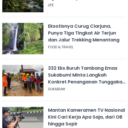
Pesan
LIFE
Eksotisnya Curug Ciarjuna,
Punya Tiga Tingkat Air Terjun
dan Jalur Trekking Menantang
FOOD & TRAVEL
332 Eks Buruh Tambang Emas
Sukabumi Minta Langkah
Konkret Penanganan Tunggakan
Gaji Rp8,4 Miliar
SUKABUMI
Mantan Kameramen TV Nasional
Kini Cari Kerja Apa Saja, dari OB
hingga Sopir