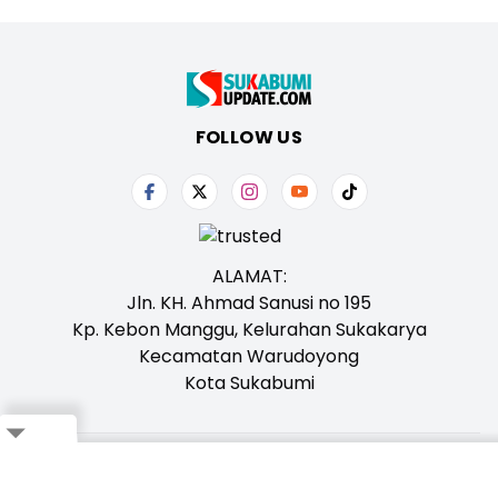
FOLLOW US
ALAMAT:
Jln. KH. Ahmad Sanusi no 195
Kp. Kebon Manggu, Kelurahan Sukakarya
Kecamatan Warudoyong
Kota Sukabumi
Close
Tentang Kami
Redaksi
Iklan
Karir
Kontak
Pedoman