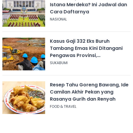
Istana Merdeka? Ini Jadwal dan
Cara Daftarnya
NASIONAL
Kasus Gaji 332 Eks Buruh
Tambang Emas Kini Ditangani
Pengawas Provinsi,
Disnakertrans Sukabumi Terus
SUKABUMI
Dampingi
Resep Tahu Goreng Bawang, Ide
Camilan Akhir Pekan yang
Rasanya Gurih dan Renyah
FOOD & TRAVEL