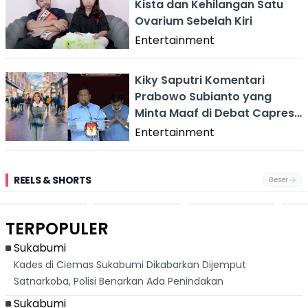
Kista dan Kehilangan Satu
Ovarium Sebelah Kiri
Entertainment
Kiky Saputri Komentari
Prabowo Subianto yang
Minta Maaf di Debat Capres:
Ya Allah Pak
Entertainment
REELS & SHORTS
Geser
Pantai
Suami Nikita Willy
Kakek 90 Tahun
Fest
Cikembang,
Kembali Jadi
Kibarkan Bendera
San 
Destinasi Wisata
Sorotan, Imami
Merah Putih
Rib
Asri Di Sukabumi,
Salat Jumat Di
Sambil Nyanyikan
Berl
Hanya 40 Menit
Kanada
Lagu Indonesia
Dike
TERPOPULER
Dari
Raya
Ban
Palabuhanratu
Sukabumi
Kades di Ciemas Sukabumi Dikabarkan Dijemput
Satnarkoba, Polisi Benarkan Ada Penindakan
Sukabumi