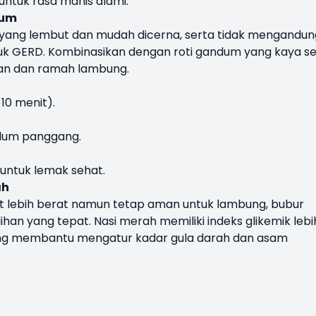
untuk rasa manis alami.
dum
 yang lembut dan mudah dicerna, serta tidak mengandun
k GERD. Kombinasikan dengan roti gandum yang kaya se
an dan ramah lambung.
10 menit).
ndum panggang.
 untuk lemak sehat.
ah
kit lebih berat namun tetap aman untuk lambung, bubur
han yang tepat. Nasi merah memiliki indeks glikemik lebi
yang membantu mengatur kadar gula darah dan asam