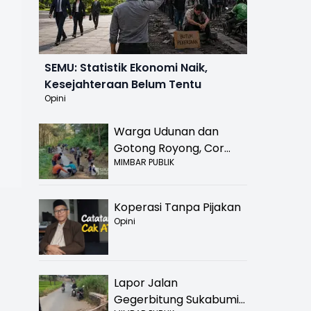
SEMU: Statistik Ekonomi Naik,
Kesejahteraan Belum Tentu
Opini
Warga Udunan dan
Gotong Royong, Cor
MIMBAR PUBLIK
Jalan Hancur di
Nyalindung Sukabumi
Koperasi Tanpa Pijakan
Opini
Lapor Jalan
Gegerbitung Sukabumi