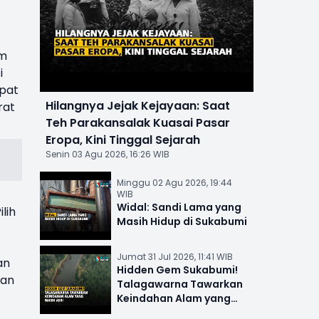
am
i
apat
Hilangnya Jejak Kejayaan: Saat
rat
Teh Parakansalak Kuasai Pasar
Eropa, Kini Tinggal Sejarah
Senin 03 Agu 2026, 16:26 WIB
Minggu 02 Agu 2026, 19:44
WIB
Widal: Sandi Lama yang
lih
Masih Hidup di Sukabumi
Jumat 31 Jul 2026, 11:41 WIB
an
Hidden Gem Sukabumi!
dan
Talagawarna Tawarkan
Keindahan Alam yang
Masih Asri