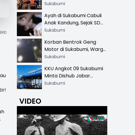
Resmi di 13 Lokasi Wisata,
Sukabumi
Petugas Pakai Rompi
Ayah di Sukabumi Cabuli
Khusus
Anak Kandung, Sejak SD
Hingga SMA
Sukabumi
GERD
Korban Bentrok Geng
Motor di Sukabumi, Warga
dan Sopir Tangki
Sukabumi
Pertamina Kena Bacok
KKU Angkot 09 Sukabumi
tau
Minta Dishub Jabar
Tertibkan Trayek Ciawi-
Sukabumi
ir!
Cicurug: Ancam Mogok
Narik
VIDEO
ah
.