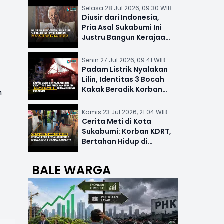
Selasa 28 Jul 2026, 09:30 WIB
Diusir dari Indonesia,
Pria Asal Sukabumi Ini
Justru Bangun Kerajaan
Hotel Mewah Dunia
Senin 27 Jul 2026, 09:41 WIB
Padam Listrik Nyalakan
Lilin, Identitas 3 Bocah
Kakak Beradik Korban
n
Kebakaran di Nyalindung
Kamis 23 Jul 2026, 21:04 WIB
Cerita Meti di Kota
Sukabumi: Korban KDRT,
Bertahan Hidup di
Musala-MCK Bersama 2
Anaknya
BALE WARGA