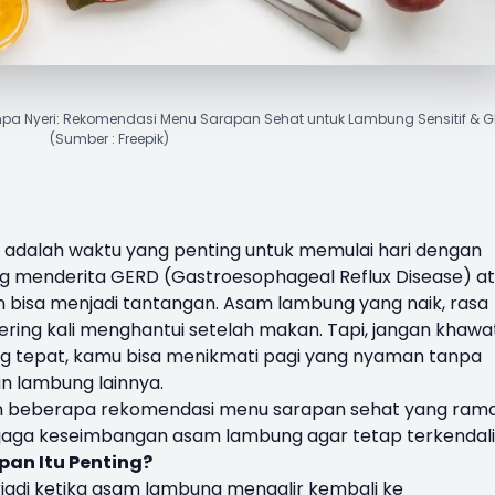
Tanpa Nyeri: Rekomendasi Menu Sarapan Sehat untuk Lambung Sensitif & 
(Sumber : Freepik)
i adalah waktu yang penting untuk memulai hari dengan
ng menderita GERD (Gastroesophageal Reflux Disease) a
n bisa menjadi tantangan. Asam lambung yang naik, rasa
ering kali menghantui setelah makan. Tapi, jangan khawat
 tepat, kamu bisa menikmati pagi yang nyaman tanpa
n lambung lainnya.
ikan beberapa rekomendasi menu sarapan sehat yang ram
njaga keseimbangan asam lambung agar tetap terkendali
pan
Itu Penting?
rjadi ketika asam lambung mengalir kembali ke