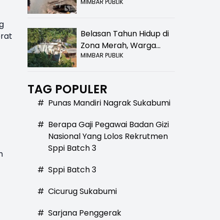
MIMBAR PUBLIK
Bolong! Bahaya Bagi
Pengendara
g
Belasan Tahun Hidup di
rat
Zona Merah, Warga
MIMBAR PUBLIK
Kampung Nangewer
Purabaya Masih
Menanti Kepastian
TAG POPULER
Relokasi
#
Punas Mandiri Nagrak Sukabumi
#
Berapa Gaji Pegawai Badan Gizi
Nasional Yang Lolos Rekrutmen
Sppi Batch 3
h
#
Sppi Batch 3
#
Cicurug Sukabumi
#
Sarjana Penggerak