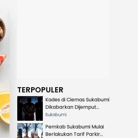
TERPOPULER
Kades di Ciemas Sukabumi
Dikabarkan Dijemput
Satnarkoba, Polisi
Sukabumi
Benarkan Ada Penindakan
Pemkab Sukabumi Mulai
Berlakukan Tarif Parkir