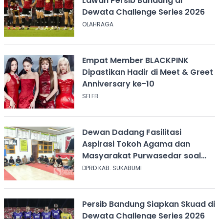
Lawan Persib Bandung di
Dewata Challenge Series 2026
OLAHRAGA
Empat Member BLACKPINK
Dipastikan Hadir di Meet & Greet
Anniversary ke-10
SELEB
Dewan Dadang Fasilitasi
Aspirasi Tokoh Agama dan
Masyarakat Purwasedar soal
Penolakan Konser Reggae
DPRD KAB. SUKABUMI
Persib Bandung Siapkan Skuad di
Dewata Challenge Series 2026