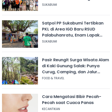
Psikologis
SUKABUMI
Satpol PP Sukabumi Tertibkan
PKL di Area IGD Baru RSUD
Palabuhanratu, Enam Lapak
Dibongkar Mandiri
SUKABUMI
Pasir Reungit Surga Wisata Alam
di Kaki Gunung Salak: Punya
Curug, Camping, dan Jalur
Pendakian
FOOD & TRAVEL
Cara Mengatasi Bibir Pecah-
Pecah saat Cuaca Panas
KECANTIKAN