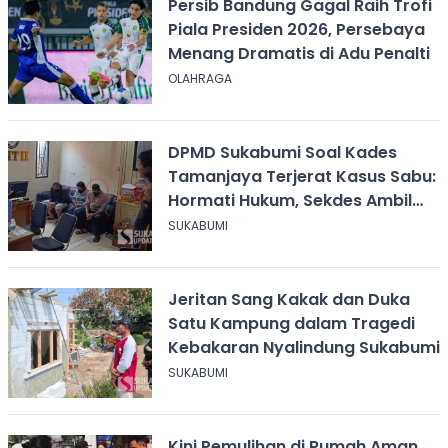
Persib Bandung Gagal Raih Trofi
Piala Presiden 2026, Persebaya
Menang Dramatis di Adu Penalti
OLAHRAGA
DPMD Sukabumi Soal Kades
Tamanjaya Terjerat Kasus Sabu:
Hormati Hukum, Sekdes Ambil
Alih Pelayanan
SUKABUMI
Jeritan Sang Kakak dan Duka
Satu Kampung dalam Tragedi
Kebakaran Nyalindung Sukabumi
SUKABUMI
Kini Pemulihan di Rumah Aman,