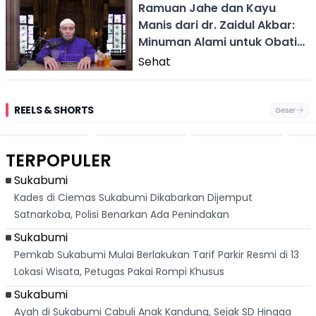
Ramuan Jahe dan Kayu
Manis dari dr. Zaidul Akbar:
Minuman Alami untuk Obati
PCOS
Sehat
REELS & SHORTS
Geser
Festival Ekstrem
Viral Mirip Lionel
Fenomena
Dug
San Fermín,
Messi, Penjual
Langka! Bekas
Pen
Ribuan Orang
Cilok di
Kampung di
Heb
Berlari 875 Meter
Palabuhanratu Ini
Dasar Waduk
Sim
Dikejar Kawanan
Banjir Sapaan
Karian Kembali
Suk
TERPOPULER
Banteng
"Bang Messi"
Terlihat
Terd
Dik
Sukabumi
Kades di Ciemas Sukabumi Dikabarkan Dijemput
Satnarkoba, Polisi Benarkan Ada Penindakan
Sukabumi
Pemkab Sukabumi Mulai Berlakukan Tarif Parkir Resmi di 13
Lokasi Wisata, Petugas Pakai Rompi Khusus
Sukabumi
Ayah di Sukabumi Cabuli Anak Kandung, Sejak SD Hingga