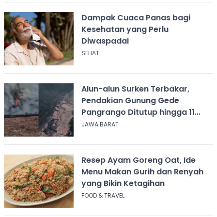
Dampak Cuaca Panas bagi
Kesehatan yang Perlu
Diwaspadai
SEHAT
Alun-alun Surken Terbakar,
Pendakian Gunung Gede
Pangrango Ditutup hingga 11
Agustus 2026
JAWA BARAT
Resep Ayam Goreng Oat, Ide
Menu Makan Gurih dan Renyah
yang Bikin Ketagihan
FOOD & TRAVEL