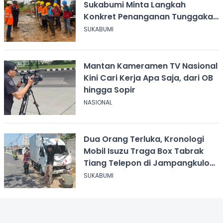
Sukabumi Minta Langkah
Konkret Penanganan Tunggakan
Gaji Rp8,4 Miliar
SUKABUMI
Mantan Kameramen TV Nasional
Kini Cari Kerja Apa Saja, dari OB
hingga Sopir
NASIONAL
Dua Orang Terluka, Kronologi
Mobil Isuzu Traga Box Tabrak
Tiang Telepon di Jampangkulon
Sukabumi
SUKABUMI