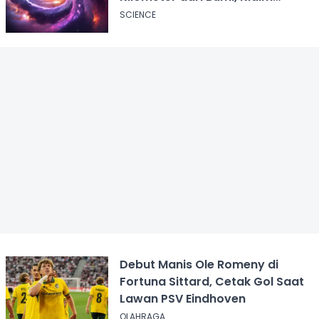
Ilmuwan Harvard
SCIENCE
Debut Manis Ole Romeny di
Fortuna Sittard, Cetak Gol Saat
Lawan PSV Eindhoven
OLAHRAGA