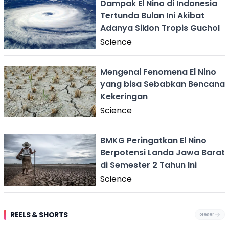
Dampak El Nino di Indonesia
Tertunda Bulan Ini Akibat
Adanya Siklon Tropis Guchol
Science
Mengenal Fenomena El Nino
yang bisa Sebabkan Bencana
Kekeringan
Science
BMKG Peringatkan El Nino
Berpotensi Landa Jawa Barat
di Semester 2 Tahun Ini
Science
REELS & SHORTS
Geser