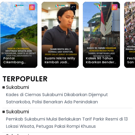
Pantai
Suami Nikita Willy
Kakek 90 Tahun
Fest
Cikembang,
Kembali Jadi
Kibarkan Bendera
San 
Destinasi Wisata
Sorotan, Imami
Merah Putih
Rib
Asri Di Sukabumi,
Salat Jumat Di
Sambil Nyanyikan
Berl
Hanya 40 Menit
Kanada
Lagu Indonesia
Dike
TERPOPULER
Dari
Raya
Ban
Palabuhanratu
Sukabumi
Kades di Ciemas Sukabumi Dikabarkan Dijemput
Satnarkoba, Polisi Benarkan Ada Penindakan
Sukabumi
Pemkab Sukabumi Mulai Berlakukan Tarif Parkir Resmi di 13
Lokasi Wisata, Petugas Pakai Rompi Khusus