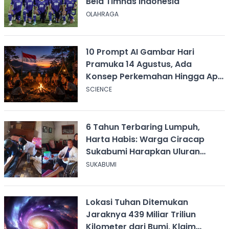
Bela Timnas Indonesia
OLAHRAGA
10 Prompt AI Gambar Hari
Pramuka 14 Agustus, Ada
Konsep Perkemahan Hingga Api
Unggun
SCIENCE
6 Tahun Terbaring Lumpuh,
Harta Habis: Warga Ciracap
Sukabumi Harapkan Uluran
Tangan KDM
SUKABUMI
Lokasi Tuhan Ditemukan
Jaraknya 439 Miliar Triliun
Kilometer dari Bumi, Klaim