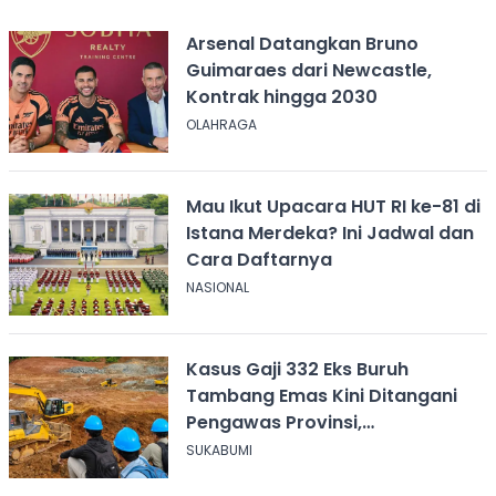
Arsenal Datangkan Bruno
Guimaraes dari Newcastle,
Kontrak hingga 2030
OLAHRAGA
Mau Ikut Upacara HUT RI ke-81 di
Istana Merdeka? Ini Jadwal dan
Cara Daftarnya
NASIONAL
Kasus Gaji 332 Eks Buruh
Tambang Emas Kini Ditangani
Pengawas Provinsi,
Disnakertrans Sukabumi Terus
SUKABUMI
Dampingi